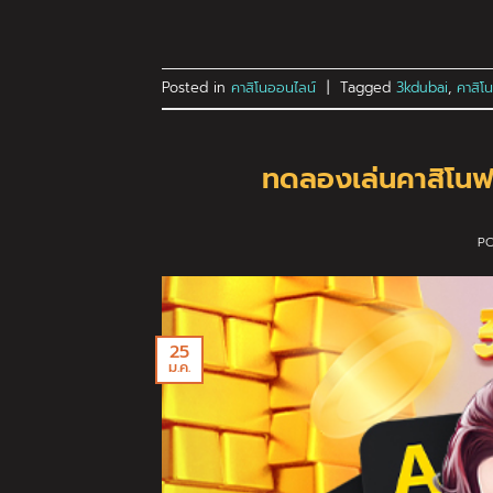
Posted in
คาสิโนออนไลน์
|
Tagged
3kdubai
,
คาสิโน
ทดลองเล่นคาสิโนฟร
P
25
ม.ค.