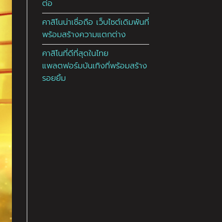
ต่อ
คาสิโนน่าเชื่อถือ เว็บไซต์เดิมพันที่
พร้อมสร้างความแตกต่าง
คาสิโนที่ดีที่สุดในไทย
แพลตฟอร์มบันเทิงที่พร้อมสร้าง
รอยยิ้ม