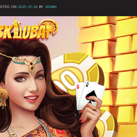
OSTED ON
2025-01-26
BY
ADMIN