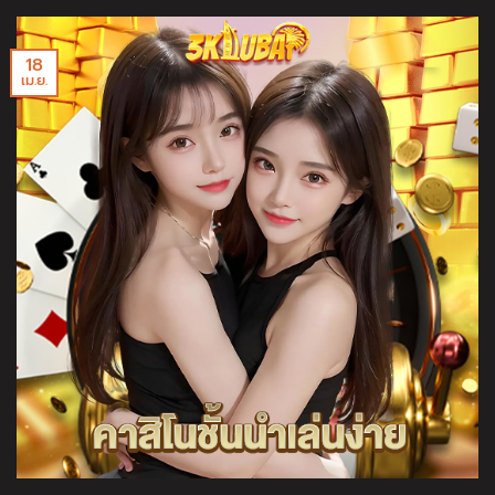
18
เม.ย.