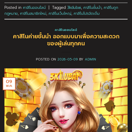
Posted in
คาสิโนออนไลน์
|
Tagged
3kdubai
,
คาสิโนชั้นนำ
,
คาสิโนถูก
กฎหมาย
,
คาสิโนสมาชิกใหม่
,
คาสิโนเว็บใหญ่
,
คาสิโนโปรจัดเต็ม
คาสิโนออนไลน์
คาสิโนค่ายชั้นนำ ออกแบบมาเพื่อความสะดวก
ของผู้เล่นทุกคน
POSTED ON
2026-05-09
BY
ADMIN
09
พ.ค.