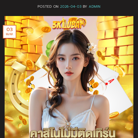
POSTED ON
2026-04-03
BY
ADMIN
03
เม.ย.