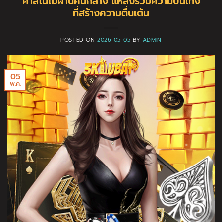
คาสิโนไม่ผ่านคนกลาง แหล่งรวมความบันเทิง
ที่สร้างความตื่นเต้น
POSTED ON
2026-05-05
BY
ADMIN
05
พ.ค.