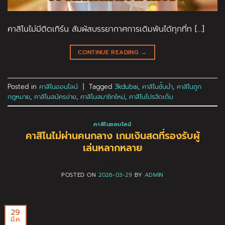
คาสิโนไม่มีติดเทิร์น สัมผัสบรรยากาศการเดิมพันได้ทุกที่ท […]
CONTINUE READING
→
Posted in
คาสิโนออนไลน์
|
Tagged
3kdubai
,
คาสิโนชั้นนำ
,
คาสิโนถูก
กฎหมาย
,
คาสิโนสมัครง่าย
,
คาสิโนสมาชิกใหม่
,
คาสิโนโปรจัดเต็ม
คาสิโนออนไลน์
คาสิโนไม่ผ่านคนกลาง เกมเงินสดที่รองรับผู้
เล่นหลากหลาย
POSTED ON
2026-03-29
BY
ADMIN
29
มี.ค.