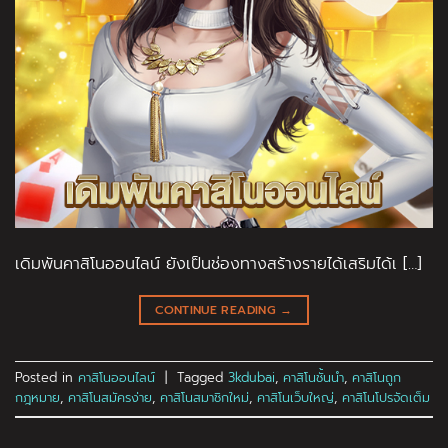
เดิมพันคาสิโนออนไลน์ ยังเป็นช่องทางสร้างรายได้เสริมได้เ […]
CONTINUE READING
→
Posted in
คาสิโนออนไลน์
|
Tagged
3kdubai
,
คาสิโนชั้นนำ
,
คาสิโนถูก
กฎหมาย
,
คาสิโนสมัครง่าย
,
คาสิโนสมาชิกใหม่
,
คาสิโนเว็บใหญ่
,
คาสิโนโปรจัดเต็ม