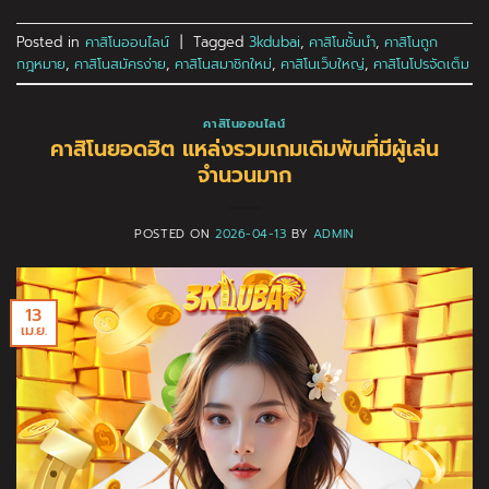
Posted in
คาสิโนออนไลน์
|
Tagged
3kdubai
,
คาสิโนชั้นนำ
,
คาสิโนถูก
กฎหมาย
,
คาสิโนสมัครง่าย
,
คาสิโนสมาชิกใหม่
,
คาสิโนเว็บใหญ่
,
คาสิโนโปรจัดเต็ม
คาสิโนออนไลน์
คาสิโนยอดฮิต แหล่งรวมเกมเดิมพันที่มีผู้เล่น
จำนวนมาก
POSTED ON
2026-04-13
BY
ADMIN
13
เม.ย.