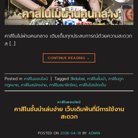
คาสิโนไม่ผ่านคนกลาง เติมเต็มทุกประสบการณ์ด้วยความสะดวก
ส […]
CONTINUE READING
→
Posted in
คาสิโนออนไลน์
|
Tagged
3kdubai
,
คาสิโนชั้นนำ
,
คาสิโนถูก
กฎหมาย
,
คาสิโนสมัครง่าย
,
คาสิโนสมาชิกใหม่
,
คาสิโนโปรจัดเต็ม
คาสิโนออนไลน์
คาสิโนชั้นนำเล่นง่าย เว็บเดิมพันที่มีการใช้งาน
สะดวก
POSTED ON
2026-04-18
BY
ADMIN