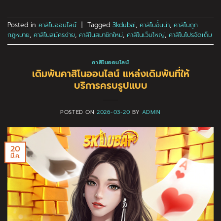
Posted in
คาสิโนออนไลน์
|
Tagged
3kdubai
,
คาสิโนชั้นนำ
,
คาสิโนถูก
กฎหมาย
,
คาสิโนสมัครง่าย
,
คาสิโนสมาชิกใหม่
,
คาสิโนเว็บใหญ่
,
คาสิโนโปรจัดเต็ม
คาสิโนออนไลน์
เดิมพันคาสิโนออนไลน์ แหล่งเดิมพันที่ให้
บริการครบรูปแบบ
POSTED ON
2026-03-20
BY
ADMIN
20
มี.ค.