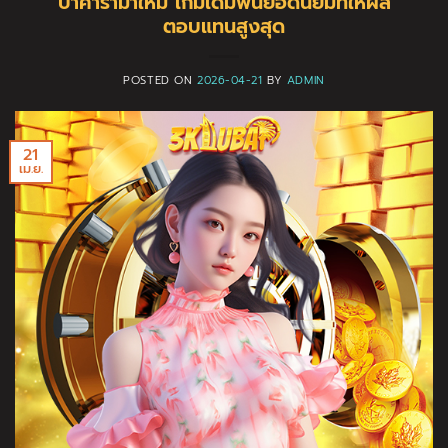
บาคาร่ามาใหม่ เกมเดิมพันยอดนิยมที่ให้ผล
ตอบแทนสูงสุด
POSTED ON
2026-04-21
BY
ADMIN
21
เม.ย.