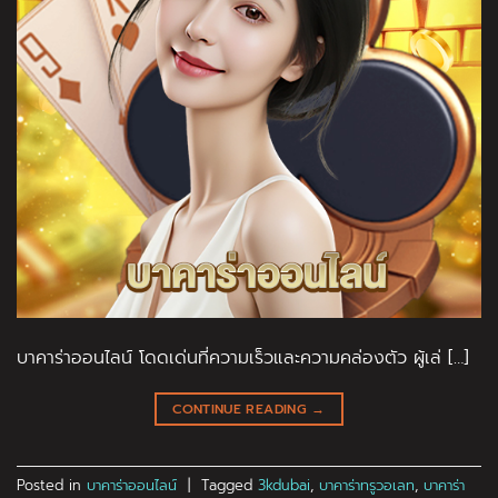
บาคาร่าออนไลน์ โดดเด่นที่ความเร็วและความคล่องตัว ผู้เล่ […]
CONTINUE READING
→
Posted in
บาคาร่าออนไลน์
|
Tagged
3kdubai
,
บาคาร่าทรูวอเลท
,
บาคาร่า