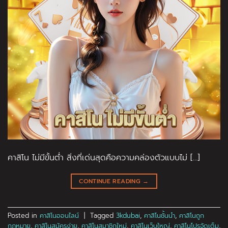
คาสิโน ไม่มีขั้นต่ำ สิ่งที่เด่นสุดคือความคล่องตัวแบบไม่ […]
CONTINUE READING
→
Posted in
คาสิโนออนไลน์
|
Tagged
3kdubai
,
คาสิโนชั้นนำ
,
คาสิโนถูก
กฎหมาย
,
คาสิโนสมัครง่าย
,
คาสิโนสมาชิกใหม่
,
คาสิโนเว็บใหญ่
,
คาสิโนโปรจัดเต็ม
,