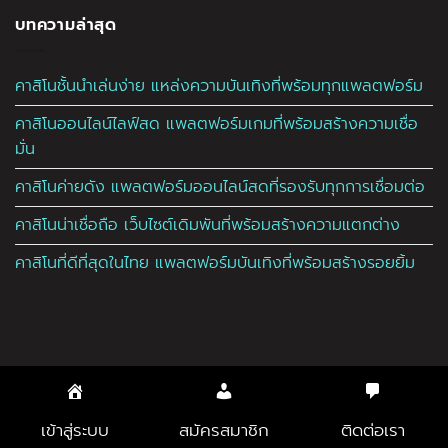
บทความล่าสุด
คาสิโนชั้นนำเล่นง่าย แหล่งความบันเทิงที่พร้อมทุกแพลตฟอร์ม
คาสิโนออนไลน์ไลฟ์สด แพลตฟอร์มเกมที่พร้อมสร้างความเชื่อ
มั่น
คาสิโนค่ายดัง แพลตฟอร์มออนไลน์สดที่รองรับทุกการเชื่อมต่อ
คาสิโนน่าเชื่อถือ เว็บไซต์เดิมพันที่พร้อมสร้างความแตกต่าง
คาสิโนที่ดีที่สุดในไทย แพลตฟอร์มบันเทิงที่พร้อมสร้างรอยยิ้ม
หน้าแรก
บทความ
ติดต่อเรา
PRIVACY POLICY
SITEMAP
Copyright 2026 ©
3kdubai
เข้าสู่ระบบ
สมัครสมาชิก
ติดต่อเรา