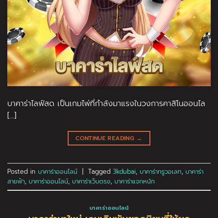
บาคาร่าไลฟ์สด เป็นเกมไพ่ที่กำลังมาแรงในวงการคาสิโนออนไล
[…]
CONTINUE READING
→
Posted in
บาคาร่าออนไลน์
|
Tagged
3kdubai
,
บาคาร่าทรูวอเลท
,
บาคาร่า
สายฟ้า
,
บาคาร่าออนไลน์
,
บาคาร่าเว็บตรง
,
บาคาร่าแจกหนัก
บาคาร่าออนไลน์