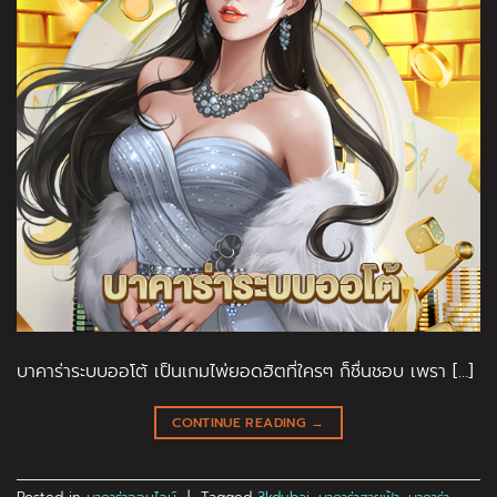
บาคาร่าระบบออโต้ เป็นเกมไพ่ยอดฮิตที่ใครๆ ก็ชื่นชอบ เพรา […]
CONTINUE READING
→