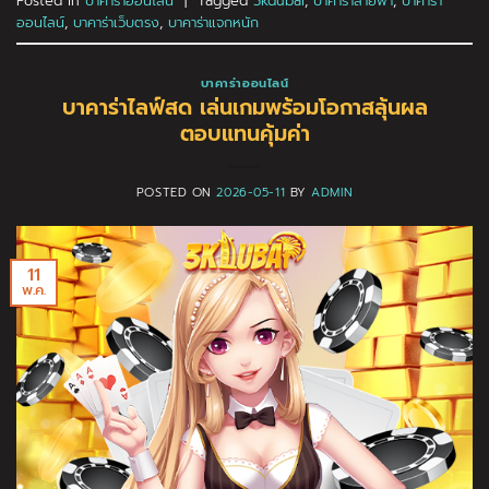
Posted in
บาคาร่าออนไลน์
|
Tagged
3kdubai
,
บาคาร่าสายฟ้า
,
บาคาร่า
ออนไลน์
,
บาคาร่าเว็บตรง
,
บาคาร่าแจกหนัก
บาคาร่าออนไลน์
บาคาร่าไลฟ์สด เล่นเกมพร้อมโอกาสลุ้นผล
ตอบแทนคุ้มค่า
POSTED ON
2026-05-11
BY
ADMIN
11
พ.ค.