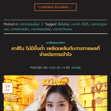
CONTINUE READING
→
Posted in
บาคาร่าออนไลน์
|
Tagged
3kdubai
,
บาคาร่า 2025
,
บาคาร่าทรูวอ
เลท
,
บาคาร่าสายฟ้า
,
บาคาร่าออนไลน์
,
บาคาร่าเว็บตรง
คาสิโนออนไลน์
คาสิโน ไม่มีขั้นต่ำ เพลิดเพลินกับการทายผลที่
ง่ายต่อการเข้าใจ
POSTED ON
2025-08-24
BY
ADMIN
24
ส.ค.