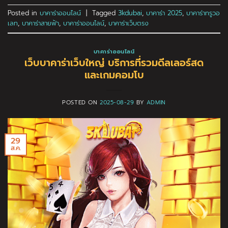
Posted in
บาคาร่าออนไลน์
|
Tagged
3kdubai
,
บาคาร่า 2025
,
บาคาร่าทรูวอ
เลท
,
บาคาร่าสายฟ้า
,
บาคาร่าออนไลน์
,
บาคาร่าเว็บตรง
บาคาร่าออนไลน์
เว็บบาคาร่าเว็บใหญ่ บริการที่รวมดีลเลอร์สด
และเกมคอมโบ
POSTED ON
2025-08-29
BY
ADMIN
29
ส.ค.