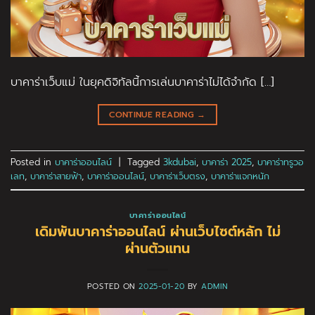
บาคาร่าเว็บแม่ ในยุคดิจิทัลนี้การเล่นบาคาร่าไม่ได้จำกัด […]
CONTINUE READING
→
Posted in
บาคาร่าออนไลน์
|
Tagged
3kdubai
,
บาคาร่า 2025
,
บาคาร่าทรูวอ
เลท
,
บาคาร่าสายฟ้า
,
บาคาร่าออนไลน์
,
บาคาร่าเว็บตรง
,
บาคาร่าแจกหนัก
บาคาร่าออนไลน์
เดิมพันบาคาร่าออนไลน์ ผ่านเว็บไซต์หลัก ไม่
ผ่านตัวแทน
POSTED ON
2025-01-20
BY
ADMIN