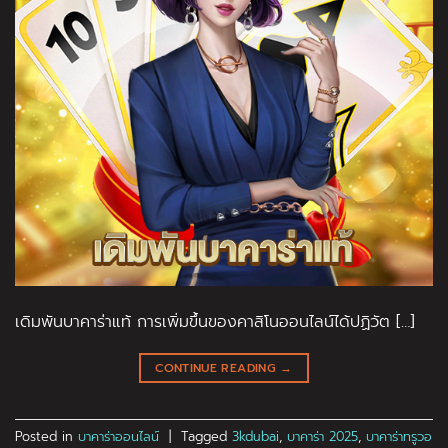
เดิมพันบาคาร่าแท้ การเพิ่มขึ้นของคาสิโนออนไลน์ได้ปฏิวัต […]
CONTINUE READING
→
Posted in
บาคาร่าออนไลน์
|
Tagged
3kdubai
,
บาคาร่า 2025
,
บาคาร่าทรูวอ