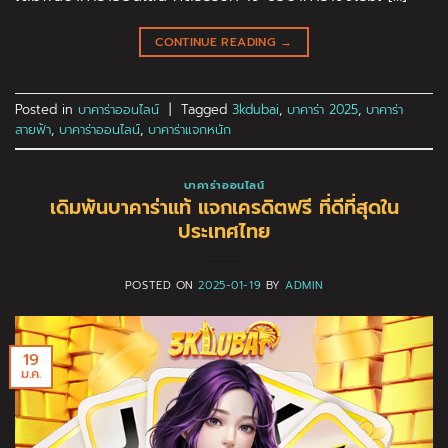
CONTINUE READING
→
Posted in
บาคาร่าออนไลน์
|
Tagged
3kdubai
,
บาคาร่า 2025
,
บาคาร่า
สายฟ้า
,
บาคาร่าออนไลน์
,
บาคาร่าแจกหนัก
บาคาร่าออนไลน์
เดิมพันบาคาร่าแท้ แจกเครดิตฟรี ที่ดีที่สุดใน
ประเทศไทย
POSTED ON
2025-01-19
BY
ADMIN
19
ม.ค.