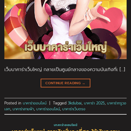
เว็บบาคาร่าเว็บใหญ่ กลายเป็นศูนย์กลางของความบันเทิงที่เ […]
CONTINUE READING
→
Posted in
บาคาร่าออนไลน์
|
Tagged
3kdubai
,
บาคาร่า 2025
,
บาคาร่าทรูวอ
เลท
,
บาคาร่าสายฟ้า
,
บาคาร่าออนไลน์
,
บาคาร่าเว็บตรง
บาคาร่าออนไลน์