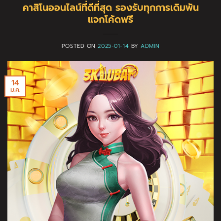
คาสิโนออนไลน์ที่ดีที่สุด รองรับทุกการเดิมพัน
แจกโค้ดฟรี
POSTED ON
2025-01-14
BY
ADMIN
14
ม.ค.