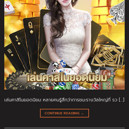
เล่นคาสิโนยอดนิยม หลายคนรู้สึกว่าการชนะรางวัลใหญ่ที่ รว […]
CONTINUE READING
→