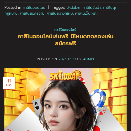
Posted in
คาสิโนออนไลน์
|
Tagged
3kdubai
,
คาสิโนชั้นนำ
,
คาสิโนถูก
กฎหมาย
,
คาสิโนสมัครง่าย
,
คาสิโนสมาชิกใหม่
,
คาสิโนเว็บใหญ่
คาสิโนออนไลน์
คาสิโนออนไลน์เล่นฟรี มีโหมดทดลองเล่น
สมัครฟรี
POSTED ON
2025-01-11
BY
ADMIN
11
ม.ค.