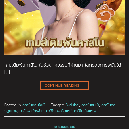
เกมเดิมพันคาสิโน ในช่วงทศวรรษที่ผ่านมา โลกของการพนันได้
[…]
CONTINUE READING
→
Posted in
คาสิโนออนไลน์
|
Tagged
3kdubai
,
คาสิโนชั้นนำ
,
คาสิโนถูก
กฎหมาย
,
คาสิโนสมัครง่าย
,
คาสิโนสมาชิกใหม่
,
คาสิโนเว็บใหญ่
คาสิโนออนไลน์