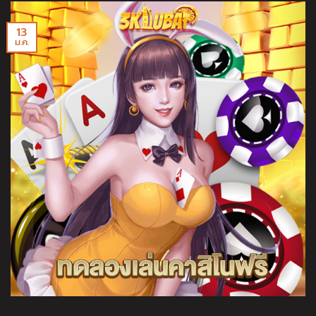
13
ม.ค.