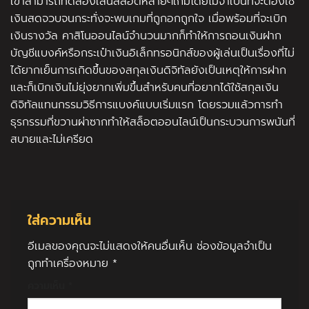
เขาสามารถทดลองเล่นสล็อตหลายๆเกมโดยไม่จำเป็นที่จะต้องใช้
เงินสดจวบจนกระทั่งจะพบเกมที่ถูกอกถูกใจ เมื่อพร้อมที่จะเบิก
เงินรางวัล คาสิโนออนไลน์จำนวนมากก็ทำให้การถอนเงินฝาก
บัญชีแบงค์หรือกระเป๋าเงินอิเล็กทรอนิกส์ของผู้เล่นเป็นเรื่องที่ไม่
ได้ยากเย็นการเกิดขึ้นของสกุลเงินดิจิทัลยังเป็นเหตุให้การฝาก
และก็เบิกเงินไม่ยุ่งยากเพิ่มขึ้นสำหรับคนที่อยากได้ใช้สกุลเงิน
ดิจิทัลแทนกรรมวิธีการแบงค์แบบเริ่มแรก โดยรวมแล้วการทำ
ธุรกรรมที่ขวานผ่าซากทำให้สล็อตออนไลน์เป็นกระบวนการพนันที่
สบายและไม่เครียด
ใส่ความเห็น
อีเมลของคุณจะไม่แสดงให้คนอื่นเห็น
ช่องข้อมูลจำเป็น
ถูกทำเครื่องหมาย
*
ความเห็น
*