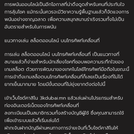
การพนันออนไลน์เป็นอีกโอกาสที่น่าดึงดูดสำหรับคนที่ประทับใจ
การลุ้นโชค แม้กระนั้นควรจะมีวิชาความรู้พื้นฐานแล้วก็จัดแจงการ
พนันอย่างชาญฉลาด เพื่อความสนุกสนานร่าเริงรวมทั้งไม่เป็น
อันตรายสำหรับในการพนัน
แนวทางเล่น สล็อตออนไลน์ บนโทรศัพท์เคลื่อนที่
การเล่น สล็อตออนไลน์ บนโทรศัพท์เคลื่อนที่ เป็นแนวทางที่
สบายแล้วก็ง่ายสำหรับนักเสี่ยงโชคที่ชอบพอความระทึกใจของ
เกมสล็อต ด้วยการพัฒนาของเทคโนโลยีโทรศัพท์มือถือในขณะนี้
การเข้าถึงเกมสล็อตบนโทรศัพท์เคลื่อนที่ก็เลยเป็นเรื่องที่ไม่ได้
ยากเย็นมากมาย โดยมีขั้นตอนที่ไม่ยุ่งยากดังต่อไปนี้
เข้าเว็บไซต์คาสิโน 3kdubai.mn แล้วเล่นผ่านโปรแกรมสำหรับ
ท่องอินเตอร์เน็ตของโทรศัพท์เคลื่อนที่
ลงทะเบียนเป็นสมาชิกรวมทั้งสร้างบัญชีผู้ใช้ ซึ่งคุณสามารถใช้
เพื่อเข้าระบบแล้วก็เริ่มเล่นได้
ฝากเงินฝากบัญชีผ่านหนทางการจ่ายเงินที่เว็บไซต์คาสิโนให้