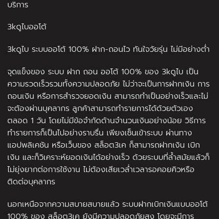
บริการ
3kดูไบออโต้
3kดูไบ ระบบออโต้ 100% ฝาก-ถอนไว ทันใจวัยรุ่น ไม่มีอย่างต่ำ
จุดแข็งของ ระบบ ฝาก ถอน ออโต้ 100% ของ 3kดูไบ เป็น
ความรวดเร็วรวมทั้งความปลอดภัย ไม่ว่าจะเป็นการฝากเงิน การ
ถอนเงิน หรือการสำรวจยอดเงิน สามารถทำเป็นอย่างเร็วและไม่
จะต้องผ่านบุคลากร ลูกค้าสามารถทำรายการได้ด้วยตัวเอง
ตลอด 1 วัน โดยไม่มีข้อจำกัดด้านจำนวนเงินอย่างน้อย วิธีการ
ทำรายการก็เป็นไปอย่างราบรื่น เพียงเซ็นเข้าระบบ ผ่านทาง
แอปพลิเคชัน หรือเว็บของ สล็อต3เค ก็สามารถฝากเงิน เบิก
เงิน และก็วิเคราะห์ยอดเงินได้อย่างเร็ว ด้วยระบบที่ล้ำสมัยแล้วก็
ไม่ยุ่งยากต่อการใช้งาน ไม่ต้องเสียเวล่ำเวลารอคอยคิวหรือ
ติดต่อบุคลากร
นอกเหนือจากความสบายสบายแล้ว ระบบฝากเบิกเงินแบบออโต้
100% ของ สล็อต3เค ยังมีความปลอดภัยสูง โดยจะมีการ