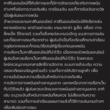
คาสิโนออนไลน์ที่ให้บริการและก็มีการจัดแจงเกี่ยวกับการพนัน
ต่างๆทั้งยังการวางเดิมพัน การโอนเงิน และก็การรับเงินรางวัล
เมื่อผู้เล่นชนะการพนัน
จำพวกของเกมคาสิโนออนไลน์ คาสิโนออนไลน์จะมีให้เลือกเล่น
หลายชนิดเกม ยกตัวอย่างเช่น เกมบาคาร่า รูเล็ต สล็อต กาง
ล็คแจ็ค โป๊กเกอร์ รวมทั้งอื่นๆแต่ละเกมจะมีกฎ แนวทางการเล่น
และก็ช่องทางชนะที่แตกต่าง ผู้เล่นจำเป็นที่จะต้องศึกษาเล่าเรียน
กฎข้อตกลงและก็กรรมวิธีเล่นให้รู้เรื่องก่อนลงพนัน
การเลือกเว็บคาสิโนออนไลน์ที่น่าไว้ใจ เมื่อตกลงใจพนันออนไลน์
ผู้เล่นจึงควรเลือกเว็บคาสิโนออนไลน์ที่น่าไว้ใจ โดยควรจะ
ใคร่ครวญจากเอกสารสิทธิ์การจัดการ ระบบการชำระเงิน ความ
ปลอดภัยของข้อมูลส่วนตัว รวมทั้งการให้บริการลูกค้า เพื่อ
ความมั่นใจและความเชื่อมั่นสำหรับการวางเดิมพัน
การจัดการการพนันอย่างชาญฉลาด นอกเหนือจากการเลือกเว็บ
ที่น่าไว้ใจแล้ว ผู้เล่นควรจะจัดแจงการพนันอย่างชาญฉลาด อาทิ
เช่น ระบุวงเงินสำหรับการพนันที่สมควร ไม่เสี่ยงเกินความ
สามารถ รวมทั้งการเล่าเรียนแผนการแล้วก็วิธีการเล่นเกมต่างๆ
เพื่อเพิ่มช่องทางชนะ