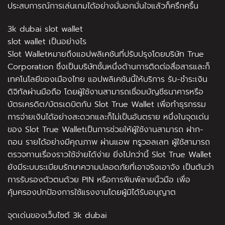
ประสบการณ์การเล่นเกมได้อย่างมั่นอกมั่นใจแล้วก็ครึกครื้น
3k dubai slot wallet
slot wallet เป็นอย่างไร
Slot Walletหมายถึงแอปพลิเคชันที่ปรับปรุงโดยบริษัท True
Corporation ซึ่งเป็นบริษัทชั้นหนึ่งด้านการติดต่อสื่อสารและก็
เทคโนโลยีของเมืองไทย แอปพลิเคชันนี้ให้บริการ รับ-ชำระเงิน
ดิจิทัลผ่านมือถือ โดยผู้ใช้งานสามารถเชื่อมบัญชีธนาคารหรือ
บัตรเครดิต/บัตรเดบิตกับ Slot True Wallet เพื่อทำธุรกรรม
การจ่ายเงินได้อย่างสะดวกและก็ไม่เป็นอันตราย หนึ่งในจุดเด่น
ของ Slot True Walletเป็นการช่วยให้ผู้ใช้งานสามารถ ฝาก-
ถอน รายได้อย่างมีคุณภาพ ผ่านแอพ ทรูวอลเลท ผู้ใช้สามารถ
ตรวจทานเรื่องราวใช้จ่ายได้ง่าย ยิ่งไปกว่านี้ Slot True Wallet
ยังมีระบบระเบียบรักษาความปลอดภัยที่เอาจริงเอาจัง เป็นต้นว่า
การรับรองตัวตนด้วย PIN หรือการพิมพ์ลายนิ้วมือ เพื่อ
คุ้มครองปกป้องการใช้แรงงานโดยผู้มิได้รับอนุญาต
จุดเด่นของเว็บไซต์ 3k dubai