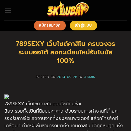
ข้าม
ไป
ยัง
เนื้อหา
สมัครสมาชิก
เข้าสู่ระบบ
789SEXY เว็บไซต์คาสิโน ครบวงจร
ระบบออโต้ ลงทะเบียนใหม่รับโบนัส
100%
POSTED ON
2024-09-28
BY
ADMIN
789SEXY เว็บไซต์คาสิโนออนไลน์ที่มีชื่อเ
สียง รวมทั้งเป็นที่นิยมมหาศาล ด้วยระบบการทำงานที่ล้ำยุค
รองรับการใช้แรงงานจากทั้งยังคอมพิวเตอร์ แล้วก็โทรศัพท์
เคลื่อนที่ ทำให้ผู้เล่นสามารถเข้าถึง เกมคาสิโน ได้ทุกหนทุกแห่ง