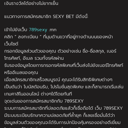
เงินรางวัลได้อย่างไม่ยากเย็น
แนวทางการสมัครสมาชิก SEXY BET มีดังนี้:
เข้าไปยังเว็บ
789sexy
.mn
คลิก ” ลงทะเบียน ” ที่มุมด้านขวาที่อยู่ทางด้านบนของหน้า
เว็บไซต์
กรอกข้อมูลส่วนตัวของคุณ ตัวอย่างเช่น ชื่อ-ชื่อสกุล, เบอร์
โทรศัพท์, อีเมล รวมทั้งรหัสผ่าน
รับรองข้อมูลโดยการกรอกรหัสพิเศษที่เว็บส่งไปยังเบอร์โทรศัพท์
หรืออีเมลของคุณ
เมื่อสมัครสมาชิกเสร็จสมบูรณ์ คุณจะได้รับสิทธิพิเศษต่างๆ
เป็นต้นว่า โบนัสต้อนรับ, โปรโมชั่นสุดพิเศษ และก็สามารถเริ่มเล่น
เกมคาสิโนออนไลน์ ต่างๆได้โดยทันที
จุดเด่นของการสมัครสมาชิกกับ 789SEXY
ระบบการสมัครสมาชิกที่ปลอดภัยแล้วก็เชื่อถือได้ เว็บ 789SEXY
มีระบบระเบียบรักษาความปลอดภัยที่ล้ำยุค ก็เลยเชื่อมั่นได้ว่า
ข้อมูลส่วนตัวของคุณจะได้รับการปกป้องคุ้มครองอย่างดีเยี่ยม