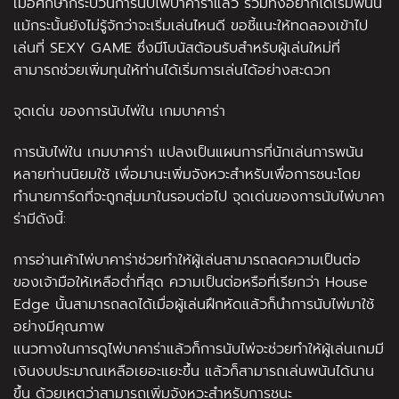
เมื่อศึกษากระบวนการนับไพ่บาคาร่าแล้ว รวมทั้งอยากได้เริ่มพนัน
แม้กระนั้นยังไม่รู้จักว่าจะเริ่มเล่นไหนดี ขอชี้แนะให้ทดลองเข้าไป
เล่นที่ SEXY GAME ซึ่งมีโบนัสต้อนรับสำหรับผู้เล่นใหม่ที่
สามารถช่วยเพิ่มทุนให้ท่านได้เริ่มการเล่นได้อย่างสะดวก
จุดเด่น ของการนับไพ่ใน เกมบาคาร่า
การนับไพ่ใน เกมบาคาร่า แปลงเป็นแผนการที่นักเล่นการพนัน
หลายท่านนิยมใช้ เพื่อมานะเพิ่มจังหวะสำหรับเพื่อการชนะโดย
ทำนายการ์ดที่จะถูกสุ่มมาในรอบต่อไป จุดเด่นของการนับไพ่บาคา
ร่ามีดังนี้:
การอ่านเค้าไพ่บาคาร่าช่วยทำให้ผู้เล่นสามารถลดความเป็นต่อ
ของเจ้ามือให้เหลือต่ำที่สุด ความเป็นต่อหรือที่เรียกว่า House
Edge นั้นสามารถลดได้เมื่อผู้เล่นฝึกหัดแล้วก็นำการนับไพ่มาใช้
อย่างมีคุณภาพ
แนวทางในการดูไพ่บาคาร่าแล้วก็การนับไพ่จะช่วยทำให้ผู้เล่นเกมมี
เงินงบประมาณเหลือเยอะแยะขึ้น แล้วก็สามารถเล่นพนันได้นาน
ขึ้น ด้วยเหตุว่าสามารถเพิ่มจังหวะสำหรับการชนะ