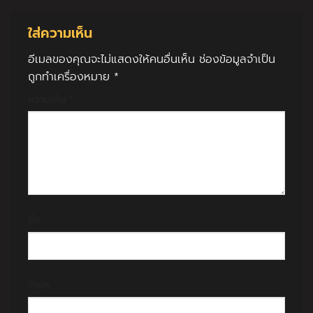
ใส่ความเห็น
อีเมลของคุณจะไม่แสดงให้คนอื่นเห็น
ช่องข้อมูลจำเป็น
ถูกทำเครื่องหมาย
*
ความเห็น
*
ชื่อ
อีเมล