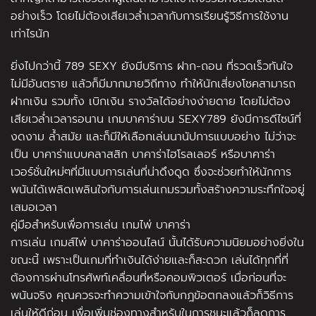
อย่างเร็ว โดยไม่ต้องเสียเวล่ำเวลากับการเรียนรู้วิธีการใช้งาน
เท่าไรนัก
ยิ่งไปกว่านี้ 789 SEXY ยังมีบริการ ฝาก-ถอน ที่รวดเร็วทันใจ
ไม่มีอันตราย แล้วก็มีมากมายวิถีทาง ทำให้นักเสี่ยงโชคสามารถ
ฝากเงิน รวมทั้ง เบิกเงิน รางวัลได้อย่างง่ายดาย โดยไม่ต้อง
เสียเวล่ำเวลารอนาน เกมบาคาร่าบน SEXY789 ยังมีการดีไซน์ที่
งดงาม ล้ำสมัย และก็มีให้เลือกเล่นนานัปการแบบอย่าง ไม่ว่าจะ
เป็น บาคาร่าแบบคลาสสิก บาคาร่าไฮโรลเลอร์ หรือบาคาร่า
เวอร์ชั่นใหม่ๆที่มีแบบการเล่นที่น่าดึงดูด ซึ่งจะช่วยทำให้นักการ
พนันได้เพลิดเพลินใจกับการเล่นเกมรวมทั้งสร้างความระทึกใจอยู่
เสมอเวลา
คู่มือสำหรับเพื่อการเล่น เกมไพ่ บาคาร่า
การเล่น เกมส์ไพ่ บาคาร่าออนไลน์ นั้นได้รับความนิยมอย่างยิ่งใน
ขณะนี้ เพราะเป็นเกมที่ทำเงินได้ง่ายและก็สะดวก เล่นได้ทุกที่ที่
ต้องการผ่านโทรศัพท์เคลื่อนที่หรือคอมพิวเตอร์ เมื่อก่อนที่จะ
พนันจริง คุณควรจะทำความเข้าใจกับกฎข้อตกลงแล้วก็วิธีการ
เล่นให้ดีก่อน เพื่อเพิ่มช่องทางสำหรับในการชนะแล้วก็ลดการ