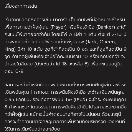
เสี่ยงจากการเล่น
เริ่มจากข้อตกลงการเล่น บาคาร่า เป็นเกมไพ่ที่มีจุดหมายสำหรับ
เพื่อการทายว่าฝั่งผู้เล่น (Player) หรือฝั่งเจ้ามือ (Banker) จะได้
คะแนนไพ่มากยิ่งกว่ากัน โดยมีไพ่ A มีค่า 1 แต้ม ตั้งแต่ 2-10 มี
ค่าพอๆกับลำดับที่บนไพ่ รวมทั้งไพ่รูปภาพ (Jack, Queen,
King) มีค่า 10 แต้ม จุดที่ต่ำที่สุดเป็น 0 จุด และก็สูงที่สุดเป็น 9
จุด ถ้าเกิดผู้เล่นหรือเจ้ามือได้คะแนนรวม 10 หรือมากยิ่งกว่า จะ
นำเลขในสิบลบ (ดังเช่นว่า ได้ 18 จะเหลือ 8) เพื่อคะแนนอยู่ใน
ตอน 0-9
ข้อควรจะจำสำหรับในการพนันหมายถึงการพนันฝั่งผู้เล่น จะชำระ
เงินพนันคูณ 1 หากชนะ การพนันฝั่งเจ้ามือ จะชำระเงินพนันคูณ
0.95 หากชนะ รวมทั้งการพนัน Tie (เสมอ) จะชำระเงินพนันคูณ
8 ถ้าหากชนะ โดยธรรมดาการพนันฝั่งเจ้ามือได้โอกาสชนะมากยิ่ง
กว่าฝั่งผู้เล่น แม้กระนั้นคำตอบบางทีอาจไม่แน่นอน ด้วยเหตุนี้
ควรจะทำความเข้าใจกลอุบายการเล่นรวมทั้งบริหารจัดแจงเงินที่
ใช้ในการเดิมพันอย่างละเอียด