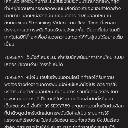
เล็กแล้ว ยังรวมทั้งการแข่งขันชิงชัยระดับนานาชาติที่ใหญ่ที่สุด
ทำให้ผู้ใช้งานสามารถเลือกพนันในสิ่งที่ตัวเราเองชอบใจได้อย่าง
มากมาย นอกเหนือจากนั้น ยังมีบริการ คาสิโนออนไลน์ ใน
ลักษณะแบบ Streaming Video แบบ Real Time ที่จะมอบ
ประสบการณ์การพนันที่สมจริงสมจังและก็น่าตื่นตาตื่นใจ โดยมี
เทคโนโลยีที่ล้ำยุคเพื่ออำนวยความสะดวกให้กับผู้เล่นได้อย่างเต็ม
เปี่ยม
789SEXY เว็บไซต์เสนอแนะ สำหรับนักพนันบาคาร่าคนใหม่ ระบบ
เสถียร ใช้งานง่าย ใครๆก็เล่นได้
789SEXY หนึ่งใน เว็บไซต์พนันออนไลน์ ที่กำลังได้รับความ
พอใจอย่างยิ่งจากนักการพนันมือใหม่และก็มือโปร ด้วยการให้
บริการ เกมคาสิโนออนไลน์ ที่นานัปการ รวมทั้งครบวงจร โดย
เฉพาะเกมบาคาร่าที่เป็นเกมที่ได้รับความนิยมลำดับที่หนึ่งบน
เว็บไซต์แห่งนี้ สิ่งที่ทำให้ SEXY789 สะดุดตารวมทั้งเป็นตัวเลือก
ที่น่าดึงดูดสำหรับนักเล่นการพนันมือใหม่เป็น ระบบการใช้
แรงงานที่เรียบง่าย ไม่สลับซับซ้อน รวมทั้งเสถียร ซึ่งเป็นเรื่อง
สำคัญที่สามารถช่วยให้ผู้เล่นสามารถเข้าถึงรวมทั้งเริ่มเล่นได้