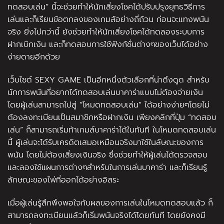
ทดสอบเล่น” นี้จะช่วยทำให้นักเสี่ยงโชคได้ปรับปรุงยุทธวิธีการ
เล่นและก็เรียนข้อตกลงของเกมส์อย่างถี่ถ้วน ก่อนจะแทงพนัน
จริง ยิ่งไปกว่านี้ ยังช่วยทำให้นักเสี่ยงโชคได้ทดลองระบบการ
ฝากเบิกเงิน และก็ทดสอบการใช้ฟังก์ชั่นต่างๆของเว็บได้อย่าง
ง่ายดายอีกด้วย
เว็บไซต์ SEXY GAME เป็นอีกหนึ่งตัวเลือกที่น่าดึงดูด สำหรับ
นักการพนันที่อยากได้ทดสอบเล่นบาคาร่าแบบไม่ต้องจ่ายเงิน
โดยผู้เล่นสามารถไปสู่ “โหมดทดสอบเล่น” ได้อย่างง่ายๆโดยไม่
ต้องลงทะเบียนเป็นสมาชิกหรือฝากเงิน เพียงคลิกที่ปุ่ม “ทดสอบ
เล่น” ก็สามารถเริ่มท้าเกมส์บาคาร่าได้ในทันที ในโหมดทดสอบเล่น
นี้ ผู้เล่นจะได้รับเครดิตเสมอเหมือนจริงมาใช้ในลัษณะของการ
พนัน โดยไม่ต้องเสี่ยงเงินจริง ซึ่งช่วยทำให้ผู้เล่นได้ตรวจสอบ
และลองใช้แผนการต่างๆสำหรับในการเล่นบาคาร่า และก็เรียนรู้
ลักษณะของไพ่ที่ออกได้อย่างอิสระ
เมื่อผู้เล่นรู้สึกพึงพอใจกับผลของการเล่นในโหมดทดสอบแล้ว ก็
สามารถลงทะเบียนแล้วก็เริ่มพนันจริงได้โดยทันที โดยยังคงมี