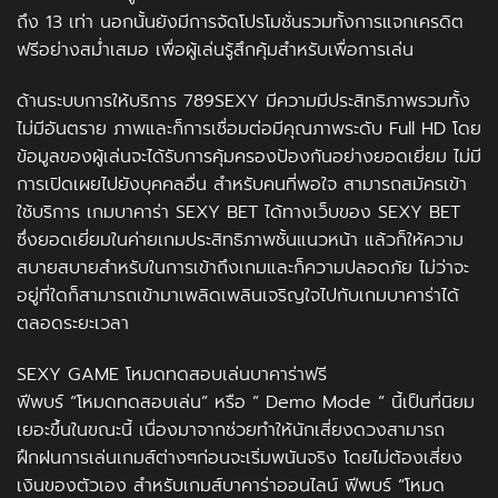
ถึง 13 เท่า นอกนั้นยังมีการจัดโปรโมชั่นรวมทั้งการแจกเครดิต
ฟรีอย่างสม่ำเสมอ เพื่อผู้เล่นรู้สึกคุ้มสำหรับเพื่อการเล่น
ด้านระบบการให้บริการ 789SEXY มีความมีประสิทธิภาพรวมทั้ง
ไม่มีอันตราย ภาพและก็การเชื่อมต่อมีคุณภาพระดับ Full HD โดย
ข้อมูลของผู้เล่นจะได้รับการคุ้มครองป้องกันอย่างยอดเยี่ยม ไม่มี
การเปิดเผยไปยังบุคคลอื่น สำหรับคนที่พอใจ สามารถสมัครเข้า
ใช้บริการ เกมบาคาร่า SEXY BET ได้ทางเว็บของ SEXY BET
ซึ่งยอดเยี่ยมในค่ายเกมประสิทธิภาพชั้นแนวหน้า แล้วก็ให้ความ
สบายสบายสำหรับในการเข้าถึงเกมและก็ความปลอดภัย ไม่ว่าจะ
อยู่ที่ใดก็สามารถเข้ามาเพลิดเพลินเจริญใจไปกับเกมบาคาร่าได้
ตลอดระยะเวลา
SEXY GAME โหมดทดสอบเล่นบาคาร่าฟรี
ฟีพบร์ “โหมดทดสอบเล่น” หรือ ” Demo Mode ” นี้เป็นที่นิยม
เยอะขึ้นในขณะนี้ เนื่องมาจากช่วยทำให้นักเสี่ยงดวงสามารถ
ฝึกฝนการเล่นเกมส์ต่างๆก่อนจะเริ่มพนันจริง โดยไม่ต้องเสี่ยง
เงินของตัวเอง สำหรับเกมส์บาคาร่าออนไลน์ ฟีพบร์ “โหมด