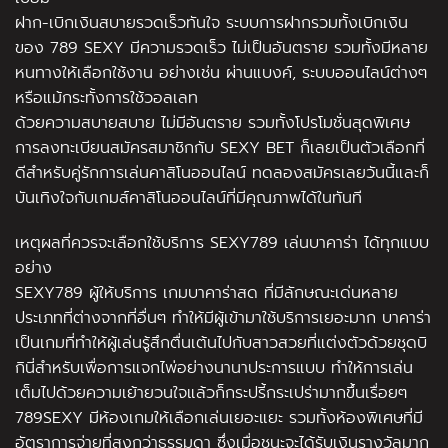
ฝาก-เบิกเงินสบายรวดเร็วทันใจ ระบบการฝากรวมทั้งเบิกเงิน
ของ 789 SEXY มีความรวดเร็ว ไม่เป็นอันตราย รวมทั้งมีหลาย
หนทางให้เลือกใช้งาน อย่างเช่น ผ่านแบงค์, ระบบออนไลน์ต่างๆ
หรือแม้กระทั้งการใช้วอลเลท
ด้วยความสบายสบาย ไม่มีอันตราย รวมทั้งโปรโมชั่นสุดพิเศษ
การลงทะเบียนสมัครสมาชิกกับ SEXY BET ก็เลยเป็นตัวเลือกที่
ดีสำหรับคู่รักการเล่นคาสิโนออนไลน์ ทดลองสมัครเลยวันนี้และก็
บันเทิงใจกับเกมส์คาสิโนออนไลน์ที่มีคุณภาพได้ในทันที
เหตุผลที่ควรจะเลือกใช้บริการ SEXY789 เล่นบาคาร่า ได้ทุกแบบ
อย่าง
SEXY789 ผู้ให้บริการ เกมบาคาร่าสด ที่มีลักษณะเด่นหลาย
ประเภทที่ต่างจากที่อื่นๆ ทำให้มีผู้เข้ามาใช้บริการเยอะมาก บาคาร่า
เป็นเกมที่ทำให้ผู้เล่นรู้สึกตื่นเต้นไปกับสาวสวยที่แต่งตัวด้วยชุดบิ
กินี่สำหรับเพื่อการแจกไพ่อย่างนานาประการแบบ ทำให้การเล่น
เต็มไปด้วยความเย้ายวนใจแล้วก็กระปรี้กระเปร่ามากขึ้นเรื่อยๆ
789SEXY มีห้องเกมให้เลือกเล่นเยอะแยะ รวมทั้งห้องพิเศษที่มี
อัตราการจ่ายที่สูงกว่าธรรมดา ซึ่งเมื่อชนะจะได้รับเงินรางวัลมาก