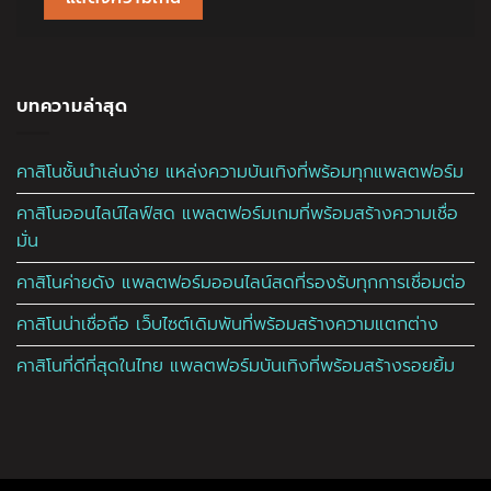
บทความล่าสุด
คาสิโนชั้นนำเล่นง่าย แหล่งความบันเทิงที่พร้อมทุกแพลตฟอร์ม
คาสิโนออนไลน์ไลฟ์สด แพลตฟอร์มเกมที่พร้อมสร้างความเชื่อ
มั่น
คาสิโนค่ายดัง แพลตฟอร์มออนไลน์สดที่รองรับทุกการเชื่อมต่อ
คาสิโนน่าเชื่อถือ เว็บไซต์เดิมพันที่พร้อมสร้างความแตกต่าง
คาสิโนที่ดีที่สุดในไทย แพลตฟอร์มบันเทิงที่พร้อมสร้างรอยยิ้ม