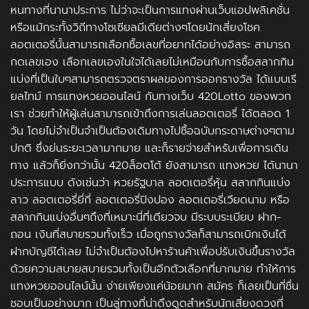
หนทางที่นานาประการ ไม่ว่าจะเป็นการแทงผ่านเว็บแอปพลิเคชั่น
หรือแม้กระทั้งวิถีทางโซเซียลมีเดียต่างๆโดยนักเสี่ยงโชค
ลอตเตอรี่นั้นสามารถเลือกซื้อเลขที่อยากได้อย่างอิสระ สามารถ
กดเลขเอง เลือกเลขเองในใจได้เลยไม่เหมือนกับการซื้อสลากกิน
แบ่งที่เป็นใบๆสามารถตรวจตราผลของการออกรางวัล ได้แบบเรี
ยลไทม์ การแทงหวยออนไลน์ กับทางเว็บ 420Lotto ของพวก
เรา ช่วยทำให้ผู้เล่นสามารถเข้าถึงการเล่นลอตเตอรี่ ได้ตลอด 1
วัน โดยไม่จำเป็นจำเป็นต้องเดิมทางไปซื้อฉบับกระดาษต่างๆตาม
ปกติ ซึ่งย่นระยะเวลามากมาย และก็รายจ่ายสำหรับเพื่อการเดิน
ทาง แล้วก็ยิ่งกว่านั้น 420ล็อตโต้ ยังสามารถ แทงหวย ได้นานา
ประการแบบ ดังเช่นว่า หวยรัฐบาล ลอตเตอรี่หุ้น สลากกินแบ่ง
ลาว ลอตเตอรี่ยี่กี่ ลอตเตอรี่ปิงปอง ลอตเตอรี่เวียดนาม หรือ
สลากกินแบ่งอื่นๆถึงที่เหมาะนี่ที่เดียวจบ มีระบบระเบียบ ฝาก-
ถอน เงินที่สบายรวมทั้งเร็ว เมื่อถูกรางวัลก็สามารถเบิกเงินได้
ฝากบัญชีได้เลย ไม่จำเป็นต้องไปหาร้านค้าเพื่อปรับเงินขึ้นรางวัล
ด้วยความสบายสบายรวมทั้งเป็นอีกตัวเลือกที่มากมาย ทำให้การ
แทงหวยออนไลน์นั้น ง่ายเพียงแค่น้อยมาก สมัคร ก็เลยเป็นที่ชื่น
ชอบเป็นอย่างมาก เป็นลู่ทางที่น่าดึงดูดสำหรับนักเสี่ยงดวงที่