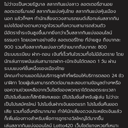
ไม่ว่าจะเป็นหวยรัฐบาล สลากกินแบ่งลาว ลอตเตอรี่ฮานอย
ลอตเตอรี่มาเลย์ สลากกินแบ่งหุ้นไทย สลากกินแบ่งหุ้นเมือง
นอก แล้วก็ฯลฯ ทำนักเสี่ยงดวงสามรถยนต์เลือกเล่นสลากกิน
แบ่งได้อย่างตามควาถูกใจรวมทั้งความสามารถส่วนตัว
มีอัตราชำระเงินสูงขึ้นมากยิ่งกว่าเว็บสลากกินแบ่งออนไลน์
ธรรมดา โดยเฉพาะอย่างยิ่ง ลอตเตอรี่ไทย ที่จ่ายสูง ถึงบาทละ
900 รวมทั้งสลากกินแบ่งลาวที่จ่ายมากถึงบาทละ 800
มีระบบระเบียบ ฝาก-ถอน เงินที่เร็วทันใจรวมทั้งไม่มีอันตราย โดย
นักเล่นการพนันเล่นสามารถฝาก-เบิกเงินได้ตลอด 1 วัน ผ่าน
ระบบแบงค์ชั้นหนึ่งของเมืองไทย
มีคณะทำงานแอดไม่นบริการลูกค้าที่พร้อมให้บริการตลอด 24 ชัว
นาฬิกา โดยผู้เล่นสามารถติดต่อมาและสอบถามข้อมูลต่างๆหรือ
ขอความข่วยเหลือจากเว็บไซต์ของพวกเราได้ตลอดระยะเวลา
มีโปรโมชั่นและก็สิทธิพิเศษเยอะ มีโปรโมชั่นสำหรับผู้เล่น ไม่ว่าจะ
เป็นโปรสมัครใหม่ โปรโมชั่นฝากเงินยอดแรก โปรโมชั่นคืนยอด
เสีย รวมทั้งอื่นๆอีกมากมาย ทำให้นักเสี่ยงดวงประหยัดเงินแล้ว
ก็เพื่มช่องทางสำหรับเพื่อการถูกรางวัลใหญ่ได้มากขึ้น
เล่นสลากกินแบ่งออนไลน์ Lotto420 เว็บไซต์แทงหวยที่เหมาะ