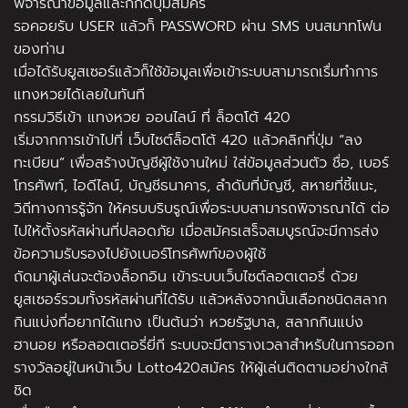
พิจารณาข้อมูลและก็กดปุ่มสมัคร
รอคอยรับ USER แล้วก็ PASSWORD ผ่าน SMS บนสมาทโฟน
ของท่าน
เมื่อได้รับยูสเซอร์แล้วก็ใช้ข้อมูลเพื่อเข้าระบบสามารถเรื่มทำการ
แทงหวยได้เลยในทันที
กรรมวิธีเข้า แทงหวย ออนไลน์ ที่ ล็อตโต้ 420
เริ่มจากการเข้าไปที่ เว็บไซต์ล็อตโต้ 420 แล้วคลิกที่ปุ่ม “ลง
ทะเบียน” เพื่อสร้างบัญชีผู้ใช้งานใหม่ ใส่ข้อมูลส่วนตัว ชื่อ, เบอร์
โทรศัพท์, ไอดีไลน์, บัญชีธนาคาร, ลำดับที่บัญชี, สหายที่ชี้แนะ,
วิถีทางการรู้จัก ให้ครบบริบรูณ์เพื่อระบบสามารถพิจารณาได้ ต่อ
ไปให้ตั้งรหัสผ่านที่ปลอดภัย เมื่อสมัครเสร็จสมบูรณ์จะมีการส่ง
ข้อความรับรองไปยังเบอร์โทรศัพท์ของผู้ใช้
ถัดมาผู้เล่นจะต้องล็อกอิน เข้าระบบเว็บไซต์ลอตเตอรี่ ด้วย
ยูสเซอร์รวมทั้งรหัสผ่านที่ได้รับ แล้วหลังจากนั้นเลือกชนิดสลาก
กินแบ่งที่อยากได้แทง เป็นต้นว่า หวยรัฐบาล, สลากกินแบ่ง
ฮานอย หรือลอตเตอรี่ยี่กี ระบบจะมีตารางเวลาสำหรับในการออก
รางวัลอยู่ในหน้าเว็บ Lotto420สมัคร ให้ผู้เล่นติดตามอย่างใกล้
ชิด