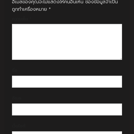
อีเมลของคุณจะไม่แสดงให้คนอื่นเห็น
ช่องข้อมูลจำเป็น
ถูกทำเครื่องหมาย
*
ความเห็น
*
ชื่อ
อีเมล
เว็บไซต์