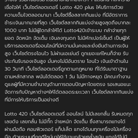
เชื่อใจให้ เว็บไซต์ลอตเตอรี่ Lotto 420 plus ให้บริการด้วย
ความเต็มใจตลอดมามา เว็บไซต์ซื้อสลากกินแบ่ง ที่มีอัตราการ
ชำระเงินมากมายที่สุด เว็บไซต์สลากกินแบ่งจ่ายสูงสุดถึงบาทละ
1000 บาท ไม่มีผู้ใดกล้าให้ได้ Lotto420เข้าระบบ กล้าจ่ายทุก
ยอด จัดหนัก จัดเต็ม เงินลงทุนดก ไม่มีหักเปอร์เซ็นต์ เป็นผู้ให้
บริการลอตเตอรี่ออนไลน์ที่มีความมั่นคงและยั่งยืนด้านการเงิน
สูง เว็บไซต์ตรงโอนไว ไม่ผ่านเอเย่นต์ ถูกเยอะแค่ไหนก็จ่าย รับ
ประกันรับรองเงินสูง มั่นคงไม่มีอันตราย โอนไว เงินเข้าด้านใน
30 วินาที เว็บไซต์ลอตเตอรี่ถูกตามกฎหมาย ที่ได้รับมาตาฐาน
ตามหลักสากล พนันได้ตลอด 1 วัน ไม่มีทางหยุด มีคณะทำงาน
ดูแลผู้ที่มีความชำนาญด้านการตอบปัญหาโดยตรง รอเสนอแนะ
จัดการกับปัญหาต่างๆให้ได้ตลอดระยะเวลา เว็บไซต์สลากกินแบ่ง
ที่มีการให้บริการเป็นอย่างดี
Lotto 420 เว็บไซต์ลอตเตอรี่ ออนไลน์ ไม่มีเลขกลั้น รับหมดทุก
เลขดัง เลขกลั้น ไม่มีกั๊ก จ่ายหนัก จัดเต็ม ซึ่งสามารถแทงได้
ผ่านมือถือ คอมพิวเตอร์ แท็ปเล็ต แทงได้บนทุกเครื่องไม้เครื่อง
มือ ด้วยระบบที่ถูกดีไซน์มาให้ใช้งานกล้วยๆล้ำสมัย แทงได้ไม่มี