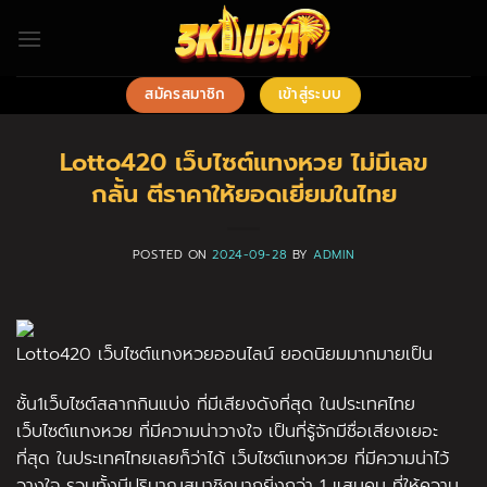
ข้าม
ไป
ยัง
เนื้อหา
สมัครสมาชิก
เข้าสู่ระบบ
Lotto420 เว็บไซต์แทงหวย ไม่มีเลข
กลั้น ตีราคาให้ยอดเยี่ยมในไทย
POSTED ON
2024-09-28
BY
ADMIN
Lotto420 เว็บไซต์แทงหวยออนไลน์ ยอดนิยมมากมายเป็น
ชั้น1เว็บไซต์สลากกินแบ่ง ที่มีเสียงดังที่สุด ในประเทศไทย
เว็บไซต์แทงหวย ที่มีความน่าวางใจ เป็นที่รู้จักมีชื่อเสียงเยอะ
ที่สุด ในประเทศไทยเลยก็ว่าได้ เว็บไซต์แทงหวย ที่มีความน่าไว้
วางใจ รวมทั้งมีปริมาณสมาชิกมากยิ่งกว่า 1 แสนคน ที่ให้ความ