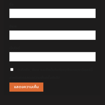
ชื่อ
อีเมล
เว็บไซต์
บันทึกชื่อ, อีเมล และชื่อเว็บไซต์ของฉันบนเบราว์เซอร์นี้
สำหรับการแสดงความเห็นครั้งถัดไป