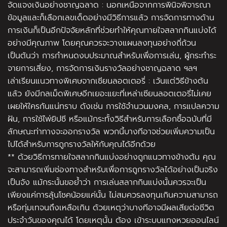
จัดแจงเงินอย่างชาญฉลาด : นอกเหนือจากการพินิจพิจารณา
ข้อมูลและก็เลือกเลขเด็ดอย่างมีวิธีการแล้ว การจัดการทางด้าน
การเงินก็เป็นอีกปัจจัยหลักที่ช่วยทำให้คุณทายใจสลากกินแบ่งได้
อย่างมีคุณภาพ โดยคุณควรจะวางแผนลงทุนอย่างถี่ถ้วน
เป็นต้นว่า การกำหนดงบประมาณสำหรับเพื่อการเล่น, ผู้กระทำระ
จายการเสี่ยง, การจัดการเงินรางวัลอย่างชาญฉลาด ฯลฯ
เล่าเรียนแนวทางพิเศษจากเซียนลอตเตอรี่ : เว้นแต่วิธีข้างต้น
แล้ว ยังมีกลเม็ดพิเศษอีกเยอะแยะที่เหล่าเซียนลอตเตอรี่ไม่เคย
เผยให้ใครกันแน่ทราบ ดังเช่น การใช้จำนวนมงคล, การแปลความ
ฝัน, การใช้ไพ่ยิปซี หรือแม้กระทั้งวิธีสำหรับการเลือกซื้อฉบับที่มี
ลักษณะท่าทางจะออกรางวัล พวกนี้บางทีอาจช่วยเพิ่มความเป็น
ไปได้สำหรับการถูกรางวัลให้กับคุณได้อีกด้วย
** ด้วยวิธีการทายใจสลากกินแบ่งอย่างถูกแนวทางข้างต้น คุณ
จะสามารถเพิ่มช่องทางสำหรับเพื่อการถูกรางวัลได้อย่างเป็นจริง
เป็นจัง แม้กระนั้นขอย้ำว่า การเล่นสลากกินแบ่งนั้นควรจะเป็น
เพียงแค่การลุ้นโชคน้อยแค่นั้น ไม่สมควรลงทุนเกินความสามารถ
หรือทุ่มเทจนถึงเหลือเกิน ด้วยเหตุว่าบางทีอาจมีผลเสียต่อชีวิต
ประจำวันของคุณได้ โดยเหตุนั้น ต้อง เข้าระบบแทงหวยออนไลน์