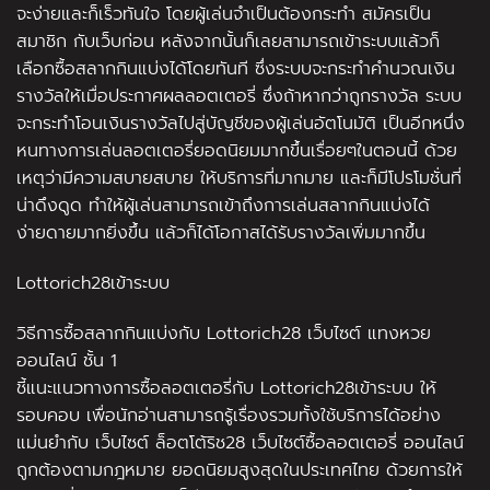
จะง่ายและก็เร็วทันใจ โดยผู้เล่นจำเป็นต้องกระทำ สมัครเป็น
สมาชิก กับเว็บก่อน หลังจากนั้นก็เลยสามารถเข้าระบบแล้วก็
เลือกซื้อสลากกินแบ่งได้โดยทันที ซึ่งระบบจะกระทำคำนวณเงิน
รางวัลให้เมื่อประกาศผลลอตเตอรี่ ซึ่งถ้าหากว่าถูกรางวัล ระบบ
จะกระทำโอนเงินรางวัลไปสู่บัญชีของผู้เล่นอัตโนมัติ เป็นอีกหนึ่ง
หนทางการเล่นลอตเตอรี่ยอดนิยมมากขึ้นเรื่อยๆในตอนนี้ ด้วย
เหตุว่ามีความสบายสบาย ให้บริการที่มากมาย และก็มีโปรโมชั่นที่
น่าดึงดูด ทำให้ผู้เล่นสามารถเข้าถึงการเล่นสลากกินแบ่งได้
ง่ายดายมากยิ่งขึ้น แล้วก็ได้โอกาสได้รับรางวัลเพิ่มมากขึ้น
Lottorich28เข้าระบบ
วิธีการซื้อสลากกินแบ่งกับ Lottorich28 เว็บไซต์ แทงหวย
ออนไลน์ ชั้น 1
ชี้แนะแนวทางการซื้อลอตเตอรี่กับ Lottorich28เข้าระบบ ให้
รอบคอบ เพื่อนักอ่านสามารถรู้เรื่องรวมทั้งใช้บริการได้อย่าง
แม่นยำกับ เว็บไซต์ ล็อตโต้ริช28 เว็บไซต์ซื้อลอตเตอรี่ ออนไลน์
ถูกต้องตามกฎหมาย ยอดนิยมสูงสุดในประเทศไทย ด้วยการให้