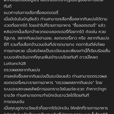
ฝากเงินเสร็จสมบูรณ์ ยอดเงินจะปรากฏในบัญชีของท่านโดย
ทันที
แนวทางในการเลือกซื้อลอตเตอรี่
เมื่อมีเงินในบัญชีแล้ว ท่านสามารถเลือกซื้อสลากกินแบ่งได้ตาม
งวดที่อยากได้ โดยเข้าไปที่รายการอาหาร “ซื้อลอตเตอรี่” แล้ว
หลังจากนั้นเลือกจำพวกของลอตเตอรี่ที่อยากได้ ดังเช่น หวย
รัฐบาล, สลากกินแบ่งฮานอย, ลอตเตอรี่ลาว หรือ สลากกินแบ่ง
ยี่กี รวมทั้งเลือกจำนวนเงินที่ปรารถนาแทง กดการันตีส่งโพย
การแทงหวย เมื่อส่งโพยเป็นระเบียบและเพียงเท่านี้ก็เรียบร้อยสิ้น
ระบบจะหักเงินจากที่คุณเพิ่มเข้าระบบโดยทันที ดาวน์โหลด
Lottorich28
ตรวจผลสลากกินแบ่ง
ภายหลังซื้อสลากกินแบ่งเป็นระเบียบแล้ว ท่านสามารถตรวจผล
ลอตเตอรี่เหมาะรายการอาหาร “ตรวจผลสลากกินแบ่ง” โดย
ระบบจะแสดงผลลัพธ์การออกรางวัลในแต่ละงวด ถ้าหากว่าถูก
รางวัล ท่านสามารถกระทำเบิกเงินรางวัลได้โดยทันที
การถอนเงิน
เมื่อคุณถูกรางวัลแล้วก็อยากได้เบิกเงิน ให้คลิกที่รายการอาหาร