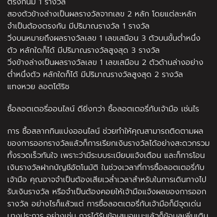
ตรงกันมี 1 รางวัล
สองตัวข้างล่างเป็นผลรางวัลจากเลข 2 หลัก โดยแต่ละหลัก
จำเป็นต้องตรงกัน มีปริมาณรางวัล 1 รางวัล
วิ่งบนหมายถึงผลรางวัลเลข 1 เลขเสมือน 3 ตัวบนขั้นต่ำหนึ่ง
ตัว หลักใดก็ได้ มีปริมาณรางวัลสูงสุด 3 รางวัล
วิ่งข้างล่างเป็นผลรางวัลเลข 1 เลขเสมือน 2 ตัวด้านล่างอย่าง
ต่ำหนึ่งตัว หลักใดก็ได้ มีปริมาณรางวัลสูงสุด 2 รางวัล
แทงหวย ลอตโต้ริช
ซื้อลอตเตอรี่ออนไลน์ ดียิ่งกว่า ซื้อลอตเตอรี่กับเจ้ามือ เช่นไร
การ ซื้อสลากกินแบ่งออนไลน์ ช่วยทำให้คุณสามารถติดตามผล
ของการออกรางวัลแล้วก็การเรียกเงินรางวัลได้อย่างสะดวกรวม
ทั้งรวดเร็วทันใจ เพราะว่ามีระบบระเบียบแจ้งเตือน และก็การโอน
เงินรางวัลฝากบัญชีอัตโนมัติ ในช่วงเวลาที่การซื้อลอตเตอรี่กับ
เจ้ามือ คุณอาจจำเป็นต้องเสียเวล่ำเวลาสำหรับในการเดินทางไป
รับเงินรางวัล หรือจำเป็นต้องคอยให้เจ้ามือแจ้งผลของการออก
รางวัล อย่างไรก็แล้วแต่ การซื้อลอตเตอรี่กับเจ้ามือก็มีจุดเด่น
บางประการ อย่างเช่น การได้รับข้อเสนอแนะแล้วก็ข้อมูลเพิ่มเติม