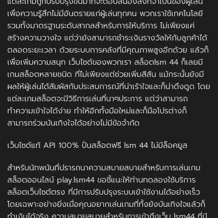
แต่ละเกมถูกปรับปรุงขึ้นมาที่จะตอบสนองสิ่งที่จำเป็นของผู้เล่น
เพื่อความรู้สึกไม่มีอันตรายแก่ผู้เล่นทุกคน พวกเราใช้เทคโนโลยี
รวมทั้งมาตรฐานระดับสากลสำหรับการให้บริการ ไม่เพียงแค่
สร้างความวางใจ แต่ว่ายังสามารถชำระเงินรางวัลให้กับลูกค้าได้
ตลอดระยะเวลา ด้วยระบบการคลังที่มีคุณภาพสูงอีกด้วย แล้วก็
เพื่อเพิ่มความสนุก เว็บไซต์ของพวกเรา สล็อตlsm 44 ก็เลยมี
เกมสล็อตหลายชนิด ที่ไม่เพียงแต่ช่วยเพิ่มสีสัน แม้กระนั้นยังมี
ผลให้ผู้เล่นได้สัมผัสกับประสบการณ์ที่น่าเร้าใจและก็น่าดึงดูด โดย
แต่ละเกมสล็อตจะมีวิธีการเล่นที่นาๆประการ แต่ว่าสามารถ
ทำความเข้าใจได้ง่าย ทำให้อีกทั้งมือใหม่และก็มือโปรต่างก็
สามารถร่วมบันเทิงใจได้อย่างไม่มีข้อจำกัด
เว็บไซต์แท้ API 100% ปั่นสล็อตฟรี lsm 44 ไม่มีล็อคยูส
สำหรับนักพนันที่ปรารถนาความสบายสบายสำหรับการเล่นเกม
สล็อตออนไลน์ play.lsm44 ขอชี้แนะให้ท่านทดลองใช้บริการ
สล็อตเว็บไซต์ตรง ที่มีการปรับปรุงระบบเข้าใช้งานได้อย่างเร็ว
โดยเฉพาะอย่างยิ่งเมื่อคุณอยากเล่นเกมที่ทั้งยังบันเทิงใจแล้วก็
ทำเงินได้จริง ความสบายสบายสำหรับการเข้าถึงเว็บ lsm44 ที่มี