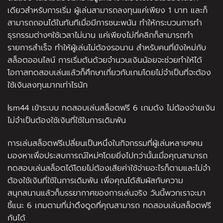
เดียวสำหรับการเริ่ม ผู้เล่นสามารถลงทุนแค่เพียง 1 บาท และก็
สามารถถอนได้ในทันทีเมื่อมีการชนะพนัน ทำให้กระบวนการทำ
ธุรกรรมต่างๆใช้เวลาไม่นาน แค่เพียงไม่กี่คลิกก็สามารถทำ
รายการสำเร็จ ทำให้ผู้เล่นไม่ต้องรอนาน สำหรับคนที่ยังใหม่กับ
สล็อตออนไลน์ การเริ่มต้นด้วยจำนวนเงินน้อยจะช่วยทำให้ได้
โอกาสทดสอบเล่นแล้วก็ศึกษาเกี่ยวกับเกมโดยไม่จำเป็นที่จะต้อง
ใช้เงินลงทุนมากเท่าไรนัก
lsm44 เข้าระบบ ทดสอบเล่นสล็อตฟรี 6 เกมดัง ไม่ต้องจ่ายเงิน
ไม่จำเป็นต้องใช้เงินที่ใช้ในการเดิมพัน
การเล่นสล็อตฟรีเปลี่ยนเป็นหนึ่งในกิจกรรมที่ผู้เล่นหลายๆคน
มองหาเพื่อประสบการณ์ใหม่ๆโดยยิ่งไปกว่านั้นเมื่อคุณสามารถ
ทดสอบเล่นสล็อตได้โดยไม่ต้องเสียค่าใช้จ่ายอะไรก็ตามและไม่จำ
ต้องใช้เงินที่ใช้ในการเดิมพัน เพื่อคุณได้สัมผัสกับความ
สนุกสนานแล้วก็บรรยากาศของการเล่นจริง วันนี้พวกเราจะมา
ชี้แนะ 6 เกมตามที่น่าดึงดูดที่คุณสามารถ ทดสอบเล่นสล็อตฟรี
กันได้