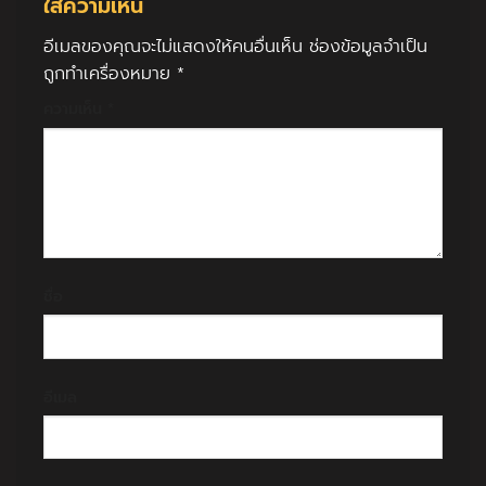
ใส่ความเห็น
อีเมลของคุณจะไม่แสดงให้คนอื่นเห็น
ช่องข้อมูลจำเป็น
ถูกทำเครื่องหมาย
*
ความเห็น
*
ชื่อ
อีเมล