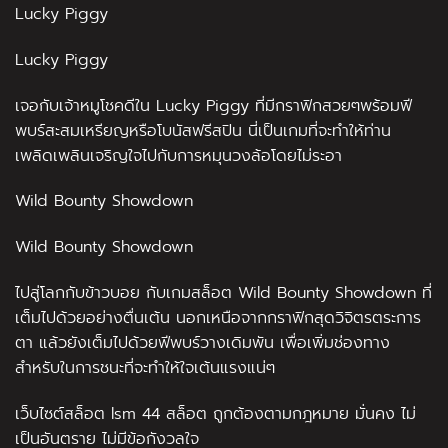
Lucky Piggy
Lucky Piggy
เจอกับเจ้าหมูโชคดีใน Lucky Piggy ที่มีกราฟิกสวยๆพร้อมฟี
พบร์สะสมเหรียญหรือโบนัสฟรีสปิน นี่เป็นเกมที่จะทำให้ท่าน
เพลิดเพลินเจริญใจไปกับการหมุนวงล้อโดยไม่ระอา
Wild Bounty Showdown
Wild Bounty Showdown
ไปสู่โลกกับข้าวบอย กับเกมสล็อต Wild Bounty Showdown ที่
เต็มไปด้วยอย่างตื่นเต้น นอกเหนือจากกราฟิกสุดวิจิตรตระการ
ตา แล้วยังเต็มไปด้วยฟีพบร์วางเดิมพัน เพื่อเพิ่มช่องทาง
สำหรับในการชนะที่จะทำให้ใจเต้นแรงแน่ๆ
เว็บไซต์สล็อต lsm 44 สล็อต ถูกต้องตามกฎหมาย มั่นคง ไม่
เป็นอันตราย ไม่มีข้อกังวลใจ