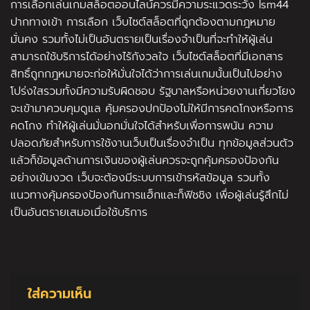
การเลือกเล่นเกมสล็อตออนไลน์ควรมีความระแวดระวัง lsm44
ปากทางเข้า การเลือก เว็บไซต์สล็อตที่ถูกต้องตามกฎหมาย
มั่นคง รวมทั้งไม่เป็นอันตรายเป็นเรื่องจำเป็นที่จะทำให้ผู้เล่น
สามารถใช้บริการได้อย่างไร้กังวลใจ เว็บไซต์สล็อตที่มีเอกสาร
สิทธิ์ถูกกฎหมายจะก่อให้มั่นใจได้ว่าการเล่นเกมนั้นเป็นไปอย่าง
โปร่งใสรวมทั้งมีความรับผิดชอบ รัฐบาลหรือหน่วยงานเกี่ยวโยง
จะเข้ามาควบคุมดูแล คุ้มครองปกป้องไม่ให้มีการคดโกงหรือการ
คดโกง ทำให้ผู้เล่นมั่นอกมั่นใจได้สำหรับเพื่อการพนัน ความ
ปลอดภัยสำหรับการใช้งานเว็บเป็นเรื่องจำเป็น ทุกข้อมูลส่วนตัว
แล้วก็ข้อมูลด้านการเงินของผู้เล่นควรจะถูกคุ้มครองป้องกัน
อย่างเข้มงวด เว็บจะต้องมีระบบการเข้ารหัสข้อมูล รวมทั้ง
แนวทางคุ้มครองป้องกันการแฮ็กและก็ฟิชชิง เพื่อผู้เล่นรู้สึกไม่
เป็นอันตรายเสมอเมื่อใช้บริการ
ใส่ความเห็น