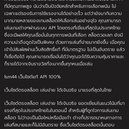
ที่มีคุณภาพสูง นับว่าเป็นปัจจัยหลักสำหรับการเลือกพนัน ไม่
เฉพาะแต่รองรับการใช้แรงงานได้อย่างเร็ว แต่ว่ายังมากับความ
มากมายหลายของเกมสล็อตให้เลือกเล่นอย่างจุใจ คุณสามารถ
เล่นเกมต่างๆผ่านระบบ API โดยตรงที่เยี่ยมที่สุดในประเทศไทย
ซึ่งจะมีผลให้คุณเชื่อมั่นในทุกการพนันที่เลือก สล็อตวอเลท ยังมี
ความน่าดึงดูดใจเป็นพิเศษ ด้วยการเล่นที่ง่ายมากยิ่งขึ้น เมื่อคุณ
เข้าไปสัมผัสผ่านเว็บลิขสิทธิ์แท้ ที่มีมาตรฐาน ไม่เป็นอันตราย แล้ว
ก็เชื่อถือได้ คุณสามารถเชื่อมั่นได้ว่าคุณจะได้รับความคุ้มราคาและ
ก็รายได้จากเงินรางวัลที่จะมากขึ้นทุกหนเมื่อเล่น
lsm44 เว็บไซต์แท้ API 100%
เว็บไซต์ตรงสล็อต เล่นง่าย ได้เงินจริง มาแรงที่สุดในไทย
เว็บไซต์ตรงสล็อต เล่นง่าย ได้เงินจริง ยอดเยี่ยมในแนวโน้มที่มา
แรงที่สุดในประเทศไทยในในตอนนี้ สำหรับผู้ที่ถูกใจการเล่นเกม
สล็อต ไม่ว่าจะเป็นมือใหม่หรือมือเก๋า ต่างก็ปรารถนาหนทางการ
เล่นที่สบายและก็ไม่มีอันตราย ซึ่งเว็บไซต์ตรงสล็อตนั้นตอบ