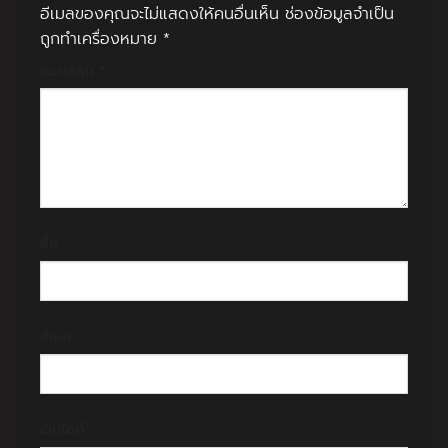
อีเมลของคุณจะไม่แสดงให้คนอื่นเห็น
ช่องข้อมูลจำเป็น
ถูกทำเครื่องหมาย
*
ความเห็น
*
ชื่อ
อีเมล
เว็บไซต์