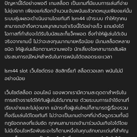
ปัญหานี้ได้อย่างพอดี เกมสล็อต เป็นเกมที่มีแบบการเล่นที่ง่าย
ไม่ยุ่งยาก เพียงแค่เลือกจำนวนเงินพนันแล้วกดหมุนเพียงแค่นั้น
ระบบสุ่มผลจะดำเนินงานโดยทันที lsm44 เข้าระบบ ทำให้ทุกคน
สามารถเข้าถึงความสนุกสนานร่าเริงนี้ได้อย่างเร็ว แถมยังได้
โอกาสที่กำลังจะได้รับโบนัสและก็แจ็คพอต ซึ่งทำให้ผู้เล่นได้เงิน
จริงจากเกมนี้ ไม่ว่าจะลงทุนมากมายหรือน้อย มีเกมสล็อตหลาย
ชนิด ให้ผู้เล่นเลือกตามความพอใจ นักเสี่ยงโชคสามารถสัมผัส
ประสบการณ์ใหม่ๆสำหรับในการพนันได้ตลอดระยะเวลา
lsm44 slot เว็บไซต์ตรง ลิขสิทธิ์แท้ สล็อตวอเลท พนันไม่มี
อย่างน้อย
เว็บไซต์สล็อต ออนไลน์ ของพวกเรามีความสะดุดตาสำหรับใน
การสร้างรายได้ให้กับผู้เล่นได้มากมาย ด้วยระบบการเข้าใช้งานที่
เรียบง่ายและไม่ยุ่งยาก แม้กระทั้งผู้เล่นใหม่ก็สามารถรู้เรื่องรวม
ทั้งเริ่มเล่นได้โดยทันที ไม่ว่าจะเป็นเกมต่างๆที่น่าดึงดูดรวมทั้งมี
กฎข้อตกลงที่แจ่มชัด ทุกคนสามารถเข้ามาร่วมบันเทิงใจได้โดย
ไม่มีเงื่อนไขหรือพันธะอะไรก็ตามหนึ่งในคุณลักษณะเด่นที่สำคัญ