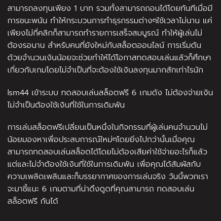
สามารถลงทุนเพียง 1 บาท รวมทั้งสามารถถอนได้โดยทันทีเมื่อมี
การชนะพนัน ทำให้กระบวนการทำธุรกรรมต่างๆใช้เวลาไม่นาน แค่
เพียงไม่กี่คลิกก็สามารถทำรายการเสร็จสมบูรณ์ ทำให้ผู้เล่นไม่
ต้องรอนาน สำหรับคนที่ยังใหม่กับสล็อตออนไลน์ การเริ่มต้น
ด้วยจำนวนเงินน้อยจะช่วยทำให้ได้โอกาสทดสอบเล่นแล้วก็ศึกษา
เกี่ยวกับเกมโดยไม่จำเป็นที่จะต้องใช้เงินลงทุนมากสักเท่าไรนัก
lsm44 เข้าระบบ ทดสอบเล่นสล็อตฟรี 6 เกมดัง ไม่ต้องจ่ายเงิน
ไม่จำเป็นต้องใช้เงินที่ใช้ในการเดิมพัน
การเล่นสล็อตฟรีเปลี่ยนเป็นหนึ่งในกิจกรรมที่ผู้เล่นคนจำนวนไม่
น้อยมองหาเพื่อประสบการณ์ใหม่ๆโดยยิ่งไปกว่านั้นเมื่อคุณ
สามารถทดสอบเล่นสล็อตได้โดยไม่ต้องเสียค่าใช้จ่ายอะไรก็แล้ว
แต่และไม่จำต้องใช้เงินที่ใช้ในการเดิมพัน เพื่อคุณได้สัมผัสกับ
ความเพลิดเพลินและก็บรรยากาศของการเล่นจริง วันนี้พวกเรา
จะมาชี้แนะ 6 เกมตามที่น่าดึงดูดที่คุณสามารถ ทดสอบเล่น
สล็อตฟรี กันได้