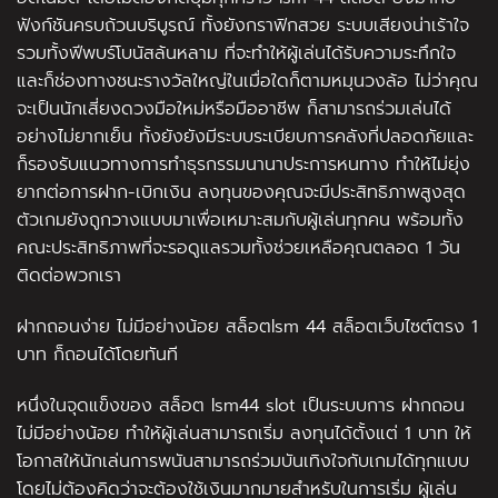
ฟังก์ชันครบถ้วนบริบูรณ์ ทั้งยังกราฟิกสวย ระบบเสียงน่าเร้าใจ
รวมทั้งฟีพบร์โบนัสล้นหลาม ที่จะทำให้ผู้เล่นได้รับความระทึกใจ
และก็ช่องทางชนะรางวัลใหญ่ในเมื่อใดก็ตามหมุนวงล้อ ไม่ว่าคุณ
จะเป็นนักเสี่ยงดวงมือใหม่หรือมืออาชีพ ก็สามารถร่วมเล่นได้
อย่างไม่ยากเย็น ทั้งยังยังมีระบบระเบียบการคลังที่ปลอดภัยและ
ก็รองรับแนวทางการทำธุรกรรมนานาประการหนทาง ทำให้ไม่ยุ่ง
ยากต่อการฝาก-เบิกเงิน ลงทุนของคุณจะมีประสิทธิภาพสูงสุด
ตัวเกมยังถูกวางแบบมาเพื่อเหมาะสมกับผู้เล่นทุกคน พร้อมทั้ง
คณะประสิทธิภาพที่จะรอดูแลรวมทั้งช่วยเหลือคุณตลอด 1 วัน
ติดต่อพวกเรา
ฝากถอนง่าย ไม่มีอย่างน้อย สล็อตlsm 44 สล็อตเว็บไซต์ตรง 1
บาท ก็ถอนได้โดยทันที
หนึ่งในจุดแข็งของ สล็อต lsm44 slot เป็นระบบการ ฝากถอน
ไม่มีอย่างน้อย ทำให้ผู้เล่นสามารถเริ่ม ลงทุนได้ตั้งแต่ 1 บาท ให้
โอกาสให้นักเล่นการพนันสามารถร่วมบันเทิงใจกับเกมได้ทุกแบบ
โดยไม่ต้องคิดว่าจะต้องใช้เงินมากมายสำหรับในการเริ่ม ผู้เล่น