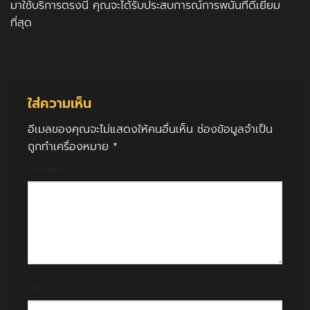
มาใช้บริการตรงนี้ คุณจะได้รับประสบการณ์การพนันที่ดีเยี่ยม
ที่สุด
ใส่ความเห็น
อีเมลของคุณจะไม่แสดงให้คนอื่นเห็น
ช่องข้อมูลจำเป็น
ถูกทำเครื่องหมาย
*
ความเห็น
*
ชื่อ