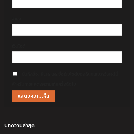
อีเมล
เว็บไซต์
บันทึกชื่อ, อีเมล และชื่อเว็บไซต์ของฉันบนเบราว์เซอร์นี้
สำหรับการแสดงความเห็นครั้งถัดไป
บทความล่าสุด