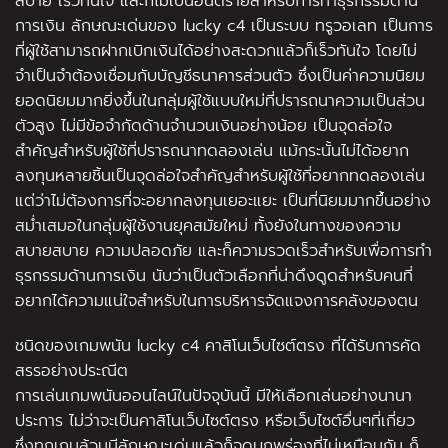
สบาย เร็วทันใจ และก็ไม่เป็นอันตรายสำหรับการทำธุรกรรมด้าน
การเงิน ลักษณะเด่นของ lucky c4 เป็นระบบ ทรูวอเลท เป็นการ
ที่ผู้ใช้สามารถฝากเบิกเงินได้อย่างสะดวกแล้วก็เร็วทันใจ โดยไม่
จำเป็นจำต้องเชื่อมกับบัญชีธนาคารส่วนตัว ซึ่งเป็นค่าความนิยม
ยอดนิยมมากยิ่งขึ้นในกลุ่มผู้ใช้แบบใหม่ที่ปรารถนาความเป็นส่วน
ตัวสูง ไม่มีข้อจำกัดด้านจำนวนเงินอย่างน้อย เป็นจุดล่อใจ
สำคัญสำหรับผู้ใช้ที่ปรารถนาทดลองเล่น แม้กระนั้นไม่ได้อยาก
ลงทุนหลายชิ้นเป็นจุดล่อใจสำคัญสำหรับผู้ใช้ที่อยากทดลองเล่น
แต่ว่าไม่ต้องการที่จะอยากลงทุนเยอะแยะ เป็นที่นิยมมากขึ้นอย่าง
สม่ำเสมอในกลุ่มผู้ใช้งานยุคสมัยใหม่ ทั้งยังในทางของความ
สบายสบาย ความปลอดภัย และก็ความรวดเร็วสำหรับเพื่อการทำ
ธุรกรรมด้านการเงิน นับว่าเป็นตัวเลือกที่น่าดึงดูดสำหรับคนที่
อยากได้ความแน่ใจสำหรับในการบริหารจัดแจงการคลังของตน
ชนิดของเกมพนัน lucky c4 คาสิโนเว็บไซต์ตรง ที่ได้รับการคัด
สรรอย่างประณีต
การเล่นเกมพนันออนไลน์ในปัจจุบันนี้ มีให้เลือกเล่นอย่างนานา
ประการ ไม่ว่าจะเป็นคาสิโนเว็บไซต์ตรง หรือเว็บไซต์อื่นๆที่เกี่ยว
ซึ่งทุกเกมล้วนมีลักษณะเด่นแล้วก็จุดบกพร่องที่ไม่เหมือนกัน ก็