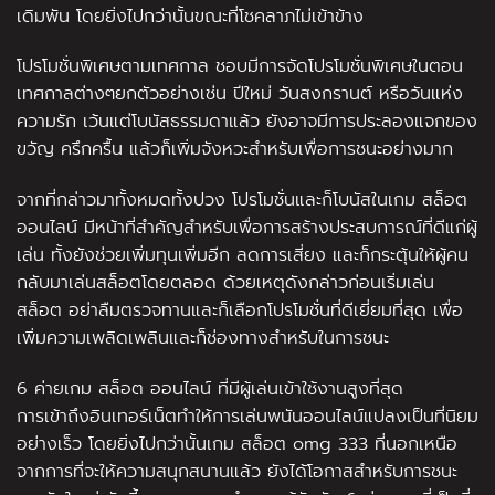
เดิมพัน โดยยิ่งไปกว่านั้นขณะที่โชคลาภไม่เข้าข้าง
โปรโมชั่นพิเศษตามเทศกาล ชอบมีการจัดโปรโมชั่นพิเศษในตอน
เทศกาลต่างๆยกตัวอย่างเช่น ปีใหม่ วันสงกรานต์ หรือวันแห่ง
ความรัก เว้นแต่โบนัสธรรมดาแล้ว ยังอาจมีการประลองแจกของ
ขวัญ ครึกครื้น แล้วก็เพิ่มจังหวะสำหรับเพื่อการชนะอย่างมาก
จากที่กล่าวมาทั้งหมดทั้งปวง โปรโมชั่นและก็โบนัสในเกม สล็อต
ออนไลน์ มีหน้าที่สำคัญสำหรับเพื่อการสร้างประสบการณ์ที่ดีแก่ผู้
เล่น ทั้งยังช่วยเพิ่มทุนเพิ่มอีก ลดการเสี่ยง และก็กระตุ้นให้ผู้คน
กลับมาเล่นสล็อตโดยตลอด ด้วยเหตุดังกล่าวก่อนเริ่มเล่น
สล็อต อย่าลืมตรวจทานและก็เลือกโปรโมชั่นที่ดีเยี่ยมที่สุด เพื่อ
เพิ่มความเพลิดเพลินและก็ช่องทางสำหรับในการชนะ
6 ค่ายเกม สล็อต ออนไลน์ ที่มีผู้เล่นเข้าใช้งานสูงที่สุด
การเข้าถึงอินเทอร์เน็ตทำให้การเล่นพนันออนไลน์แปลงเป็นที่นิยม
อย่างเร็ว โดยยิ่งไปกว่านั้นเกม สล็อต omg 333 ที่นอกเหนือ
จากการที่จะให้ความสนุกสนานแล้ว ยังได้โอกาสสำหรับการชนะ