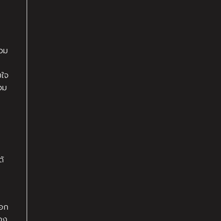
รวม
มใจ
วม
ด้
ือก
ของ