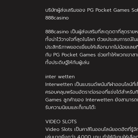
บริษัทผู้ส่งเสริมของ PG Pocket Games Sof
888casino
888casino เป็นผู้ส่งเสริมที่สะดุดตาที่สุดรา
ทั้งน่าไว้วางใจที่สุดในโลก ด้วยประสบการณ์
ประสิทธิภาพยอดเยี่ยมให้เลือกมากไม่น้อยเลยท
กับ PG Pocket Games ช่วยทำให้พวกเขาสามา
ทั้งประดิษฐ์ให้กับผู้เล่น
inter wetten
Interwetten เป็นแบรนด์พนันกีฬาออนไลน์ที่เป็นท
ครอบคลุมพร้อมอัตราต่อรองที่แข่งได้สำหรับก
Games ลูกค้าของ Interwetten ยังสามารถเพลิ
รับความนิยมและก็เกมโต๊ะ
VIDEO SLOTS
Video Slots เป็นคาสิโนออนไลน์ยอดฮิตที่รู้จ
เล่นมากยิ่งกว่า 4,000 เกม ทำให้มีเกมให้เลื