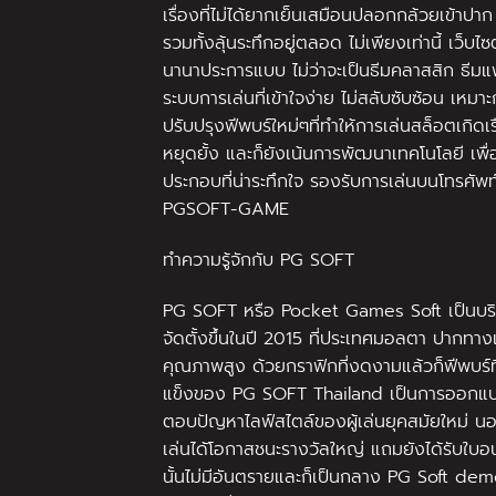
เรื่องที่ไม่ได้ยากเย็นเสมือนปลอกกล้วยเข้าปาก 
รวมทั้งลุ้นระทึกอยู่ตลอด ไม่เพียงเท่านี้ เว็
นานาประการแบบ ไม่ว่าจะเป็นธีมคลาสสิก ธีมแ
ระบบการเล่นที่เข้าใจง่าย ไม่สลับซับซ้อน เหมาะ
ปรับปรุงฟีพบร์ใหม่ๆที่ทำให้การเล่นสล็อตเกิดเรื่
หยุดยั้ง และก็ยังเน้นการพัฒนาเทคโนโลยี เพื่อ
ประกอบที่น่าระทึกใจ รองรับการเล่นบนโทรศัพท์
PGSOFT-GAME
ทำความรู้จักกับ PG SOFT
PG SOFT หรือ Pocket Games Soft เป็นบริษัท
จัดตั้งขึ้นในปี 2015 ที่ประเทศมอลตา ปากทาง
คุณภาพสูง ด้วยกราฟิกที่งดงามแล้วก็ฟีพบร์ที่
แข็งของ PG SOFT Thailand เป็นการออกแบบเก
ตอบปัญหาไลฟ์สไตล์ของผู้เล่นยุคสมัยใหม่ นอกเ
เล่นได้โอกาสชนะรางวัลใหญ่ แถมยังได้รับใบอน
นั้นไม่มีอันตรายและก็เป็นกลาง PG Soft demo 