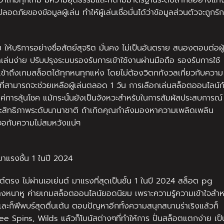
ันตีว่าเกมทุกเกม มีความยุติธรรมและก็ตามมาตรฐานระดับสากลอย่างแท้จ
ดภัยของข้อมูลผู้เล่น ทำให้ผู้เล่นเชื่อมั่นได้ว่าข้อมูลส่วนตัวจะถูกรั
ให้บริการอย่างซื่อสัตย์สุจริต มั่นคง ไม่เป็นอันตราย สนองตอบต่อผู้
เล่นง่าย ปรับปรุงระบบรองรับการเข้าใช้งานผ่านมือถือ รองรับการใช้
เข้าถึงเกมสล็อตได้ทุกหนทุกแห่ง โดยไม่ต้องวิตกกังวลเกี่ยวกับความ
ที่สามารถจะช่วยเหลือผู้เล่นตลอด 1 วัน การเลือกเล่นสล็อตออนไลน์ก
ค่การลุ้นโชค แม้กระนั้นยังเป็นจังหวะสำหรับในการสัมผัสประสบการณ์
บประสิทธิภาพระดับนานาชาติ ถ้าเกิดคุณกำลังมองหาความเพลิดเพลิน
่เจอกับความไม่สมหวังแน่ๆ
าแรงชั้น 1 ในปี 2024
์ตรง ไม่ผ่านเอเย่นต์ มาแรงที่สุดเป็นชั้น 1 ในปี 2024 สล็อต pg
่างหนาหู ค่ายเกมสล็อตออนไลน์ยอดนิยม เพราะความรู้ความเข้าใจสำห
ะก็ฟีพบร์สุดตื่นเต้น ตอบปัญหาอีกทั้งความสนุกสนานร่าเริงแล้วก็
ree Spins, Wilds แล้วก็โบนัสต่างๆที่ทำให้การ ปั่นสล็อตแตกง่าย เป็