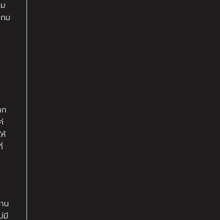
กม
เกม
าก
่
ห้
่
่าน
่มี