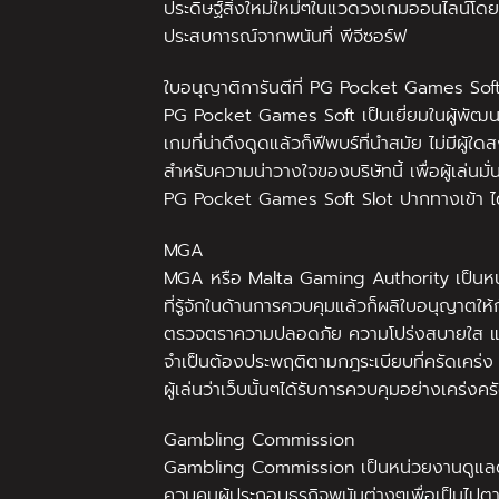
ประดิษฐ์สิ่งใหม่ใหม่ๆในแวดวงเกมออนไลน์โดย
ประสบการณ์จากพนันที่ พีจีซอร์ฟ
ใบอนุญาติการันตีที่ PG Pocket Games Soft 
PG Pocket Games Soft เป็นเยี่ยมในผู้พั
เกมที่น่าดึงดูดแล้วก็ฟีพบร์ที่นำสมัย ไม่มีผู้ใ
สำหรับความน่าวางใจของบริษัทนี้ เพื่อผู้เล่น
PG Pocket Games Soft Slot ปากทางเข้า ได้
MGA
MGA หรือ Malta Gaming Authority เป็นหน่
ที่รู้จักในด้านการควบคุมแล้วก็ผลิใบอนุญาต
ตรวจตราความปลอดภัย ความโปร่งสบายใส แล้
จำเป็นต้องประพฤติตามกฎระเบียบที่ครัดเคร่ง ก
ผู้เล่นว่าเว็บนั้นๆได้รับการควบคุมอย่างเคร่งคร
Gambling Commission
Gambling Commission เป็นหน่วยงานดูแลดู
ควบคุมผู้ประกอบธุรกิจพนันต่างๆเพื่อเป็นไปตา