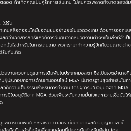
ตลอด ถ้าเกิดคุณเป็นคู่รักการเล่นเกม ไม่สมควรพลาดที่จะทดลองสัม
ได้รับ
ฒนาเกมสล็อตออนไลน์ยอดนิยมอย่างยิ่งในแวดวงเกม ด้วยการออกแบ
ดสงสัยว่าเอกสารสิทธิ์แล้วก็การยืนยันจากหน่วยงานต่างๆเป็นสิ่งที่จำเป็
มั่นอกมั่นใจสำหรับในการเล่นเกม พวกเรามาทำความรู้จักกับอนุญาตต่างๆ
รับกันเถิด
วยงานควบคุมดูแลการเดิมพันในประเทศมอลตา ซึ่งเป็นเขตอำนาจที่เ
ให้กับผู้ประกอบกิจการด้านเกมออนไลน์ MGA มีมาตรฐานสูงสำหรับในกา
วก็ความเป็นธรรมสำหรับการทำงาน โดยผู้ได้รับใบอนุมัติจาก MGA
ารมีใบอนุมัติจาก MGA ช่วยเพิ่มระดับความมั่นใจและความเชื่อมั่นให้
ัด
แลการเดิมพันในสหราชอาณาจักร ที่มีบทบาทผลิใบอนุญาตแล้วก็
มข้อบังคับแล้วก็สร้างสิ่งแวดล้อมที่ปลอดภัยสำหรับผู้เล่น โดย