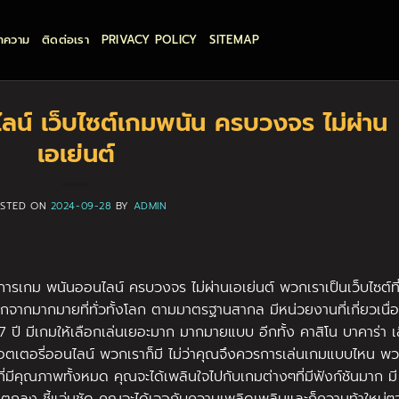
ทความ
ติดต่อเรา
PRIVACY POLICY
SITEMAP
์ เว็บไซต์เกมพนัน ครบวงจร ไม่ผ่าน
เอเย่นต์
STED ON
2024-09-28
BY
ADMIN
ิการเกม พนันออนไลน์ ครบวงจร ไม่ผ่านเอเย่นต์ พวกเราเป็นเว็บไซต์ที
จากมากมายที่ทั่วทั้งโลก ตามมาตรฐานสากล มีหน่วยงานที่เกี่ยวเนื่
7 ปี มีเกมให้เลือกเล่นเยอะมาก มากมายแบบ อีกทั้ง คาสิโน บาคาร่า เ
ลอตเตอรี่ออนไลน์ พวกเราก็มี ไม่ว่าคุณจึงควรการเล่นเกมแบบไหน พ
ี่มีคุณภาพทั้งหมด คุณจะได้เพลินใจไปกับเกมต่างๆที่มีฟังก์ชันมาก มี