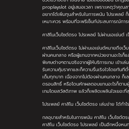
ชีวิตชีวาจัดจ้า เล่นง่าย ไม่สลับซับซ้อน มีก
proplayslot อยู่เสมอเวลา เพราะเหตุว่าคุณสาม
อยากได้เพิ่มทุนสำหรับในการพนัน โปรเพลย์ ก็ม
เหมาะควร พร้อมที่จะพรีเซ็นท์ประสบการณ์การพ
คาสิโนเว็บไซต์ตรง โปรเพลย์ ไม่ผ่านเอเย่นต์ เ
คาสิโนเว็บไซต์ตรง ไม่ผ่านเอเย่นต์หมายถึงเว็
ผ่านคนกลาง หรือผู้แทนจากหน่วยงานอะไรก็แล้วแ
พิเศษต่างๆตามจริงจากผู้ให้บริการเกม เข้าเล่
รับความคุ้มราคาและก็ความรื่นเริงใจโดยทันทีตั
เต็มทุกบาท เนื่องจากไม่ต้องผ่านคนกลาง ก็เลย
ดรอนสิทธิ์ หรือโดนหักผลตอบแทนอะไรก็ตามผู้เ
เกมโดยสวัสดิภาพ แล้วก็เพลิดเพลินใจเยอะที่ส
โปรเพลย์ คาสิโน เว็บไซต์ตรง เล่นง่าย ได้กำไ
กลอุบายสำหรับในการพนัน คาสิโน เว็บไซต์ตรง
คาสิโน เว็บไซต์ตรง โปรเพลย์ เป็นอีกหนึ่งหน