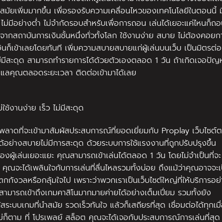
สมัยเพิ่มมากขึ้น เพื่อรองรับความเคลื่อนไหวของเทคโนโลยีในตอนนี้ ม
่มีอย่างต่ำ ไม่จำกัดรอบสำหรับเพื่อการถอน เล่นได้เยอะแค่ไหนก็ถ
สถาบันการเงินชั้นหนึ่งทั่วทั้งโลก ใช้งานง่าย สบาย ไม่ต้องคอยก
ินก็เข้าเลยโดยทันที เพิ่มความสบายสบายแก่ผู้เล่นบนเว็บ เป็นมิตรต่อ
่มีสะดุด สามารถทำรายการได้ด้วยตัวเองตลอด 1 วัน ถ้าเกิดเจอปัญ
ดูแลคุณตลอดระยะเวลา ติดต่อเข้ามาได้เลย
ช้งานง่าย เร็ว ไม่มีสะดุด
รพลาดที่จะเข้ามาสัมผัสประสบการณ์ที่ยอดเยี่ยมกับ Proplay เว็บไซต์
นได้อย่างสบายไม่มีการสะดุด ด้วยระบบการใช้แรงงานที่ถูกปรับปรุงขึ้น
ผู้เล่นเยอะแยะ คุณสามารถเข้าเล่นได้ตลอด 1 วัน โดยไม่จำเป็นที่จะ
ุณจะได้เพลินใจกับการเล่นที่ลื่นไหลรวมทั้งบ่อย ถึงแม้ว่าคุณอาจจะเ
าวิตกกังวลหรือกลุ้มใจไป เพราะว่าพวกเราเป็นเว็บไซต์ใหญ่ที่ให้บริการอย
สามารถเข้าถึงเกมคาสิโนมากมายค่ายได้อย่างเต็มเปี่ยม รวมทั้งยัง
บบเกมที่นำสมัย รวดเร็วทันใจ แล้วก็เสถียรที่สุด เชื่อมต่อได้ทุกเมื
ือไม่ก็ตาม ที่ โปรเพลย์ สล็อต คุณจะได้เจอกับประสบการณ์การเล่นที่สุด