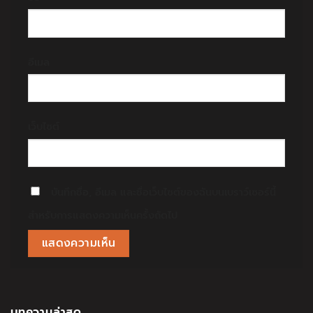
อีเมล
เว็บไซต์
บันทึกชื่อ, อีเมล และชื่อเว็บไซต์ของฉันบนเบราว์เซอร์นี้
สำหรับการแสดงความเห็นครั้งถัดไป
บทความล่าสุด