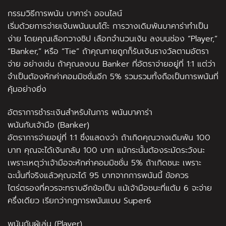
กรรมวิธีการพนัน บาคาร่า ออนไลน์
เริ่มด้วยการจ่ายเงินพนันบนโต๊ะ การวางเดิมพันบาคาร่าทำเป็น
ง่าย โดยคุณเลือกวางชิป เลือกจำนวนเงิน ลงบนช่อง “Player,”
“Banker,” หรือ “Tie” ถ้าคุณทายถูกก็รับเงินรางวัลตามอัตรา
จ่าย อย่างเช่น ถ้าคุณลงบน Banker ที่อัตราจ่ายอยู่ที่ 1:1 แต่ว่า
จำเป็นต้องหักค่าคอมมิชชั่นอีก 5% รวมรวมทั้งถือเป็นการพนันที่
คุ้มอย่างยิ่ง
อัตราการชำระเงินสำหรับในการ พนันบาคาร่า
พนันกับเจ้ามือ (Banker)
อัตราการจ่ายอยู่ที่ 1:1 ซึ่งแสดงว่า ถ้าเกิดคุณวางเดิมพัน 100
บาท คุณจะได้เงินกลับ 100 บาท แม้กระนั้นต้องระมัดระวังนะ
เพราะเหตุว่าเจ้ามือจะหักค่าคอมมิชชั่น 5% ถ้าเกิดชนะ เพราะ
ฉะนั้นที่จริงแล้วคุณจะได้ 95 บาทจากการพนันนี้ ข้อควร
ไตร่ตรองที่ควรจะทราบอีกข้อเป็น แม้เจ้ามือชนะที่แต้ม 6 จะจ่าย
ครึ่งเดียว เรียกว่ากฎการพนันแบบ Super6
พนันกับผู้เล่น (Player)