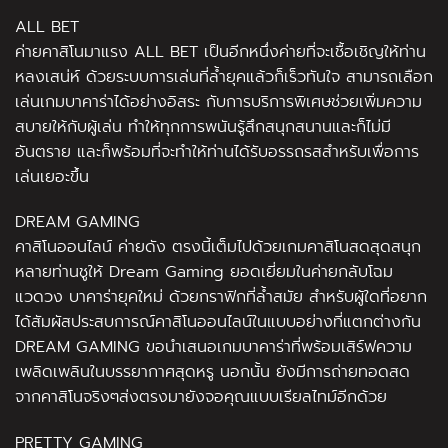
ALL BET
ค่ายคาสิโนมาแรง ALL BET เป็นอีกหนึ่งค่ายที่จะเชื้อเชิญให้ท่าน
หลงเสน่ห์ ด้วยระบบการเล่นที่ล้ำยุคแล้วก็เร็วทันใจ สามารถเลือก
เล่นเกมบาคาร่าได้อย่างอิสระ กับการบริการพิเศษช่วยเพิ่มความ
สบายให้กับผู้เล่น ทำให้ทุกการพนันรู้สึกสนุกสนานและก็ไม่มี
อันตราย และก็พร้อมที่จะทำให้ท่านได้รับอรรถรสสำหรับเพื่อการ
เล่นเยอะขึ้น
DREAM GAMING
คาสิโนออนไลน์ ค่ายดัง ตรงนี้เต็มไปด้วยเกมคาสิโนสดสุดสนุก
หลายท่านชูให้ Dream Gaming ยอดเยี่ยมในค่ายกลับโฉม
แวดวง บาคาร่ายุคใหม่ ด้วยกราฟิกที่ล้ำสมัย สำหรับผู้ใดที่อยาก
ได้สัมผัสประสบการณ์คาสิโนออนไลน์ในแบบอย่างที่แตกต่างกัน
DREAM GAMING ขอนำเสนอเกมบาคาร่าที่พร้อมเสิร์ฟความ
เพลิดเพลินในบรรยากาศสุดหรู นอกนั้น ยังมีการถ่ายทอดสด
จากคาสิโนจริงๆส่งตรงมายังจอคุณแบบเรียลไทม์อีกด้วย
PRETTY GAMING