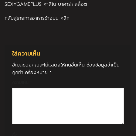
SEXYGAMEPLUS คาสิโน บาคาร่า สล็อต
กลับสู่รายการอาหารข้างบน คลิก
ใส่ความเห็น
อีเมลของคุณจะไม่แสดงให้คนอื่นเห็น
ช่องข้อมูลจำเป็น
ถูกทำเครื่องหมาย
*
ความเห็น
*
ชื่อ