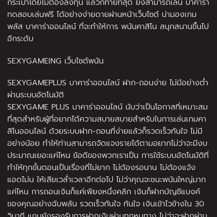
กระเป๋าโดยไม่ต้องลงทุน แล้วก็ท้ายที่สุด ยังสามารถเล่น บาคาร่า
ทดสอบเล่นฟรี ได้อย่างง่ายดายผ่านหน้าเว็บไซต์ น่ามองเกม
พลัส บาคาร่าออนไลน์ ที่จะทำให้การ พนันคาสิโน สนุกสนานขึ้นไป
อีกระดับ
SEXYGAMEING เว็บไซต์พนัน
SEXYGAMEPLUS บาคาร่าออนไลน์ ฝาก-ถอนง่าย ไม่มีอย่างต่ำ
ผ่านระบบอัตโนมัติ
SEXYGAME PLUS บาคาร่าออนไลน์ นับว่าเป็นโอกาสที่เหมาะสม
ที่สุดสำหรับผู้ที่อยากได้ความสบายสบายสำหรับในการเล่นเกมคา
สิโนออนไลน์ ด้วยระบบฝาก-ถอนที่ง่ายแล้วก็รวดเร็วทันใจ ไม่มี
อย่างน้อย ทำให้ท่านสามารถจัดแจงรายได้ตามอยากไม่ว่าจะมีงบ
ประมาณเยอะแค่ไหน ข้อดีของพวกเราเป็น การใช้ระบบอัตโนมัติที่
ทำให้ทุกขั้นตอนเป็นเรื่องที่ไม่ยาก ไม่ต้องรอนาน ไม่ต้องแจ้ง
แอดไม่น ให้เสียเวล่ำเวลาอีกต่อไป ไม่ว่าคุณจะชนะพนันใหญ่มาก
แค่ไหน การถอนเงินก็แค่เพียงหนึ่งคลิก เงินก็ฝากบัญชีแบงค์
ของคุณอย่างฉับพลัน รวดเร็วทันใจ ทันใจ เงินเข้าไวข้างใน 30
วินาที แถมยังรองรับการฝากเงินผ่านทุกหนทาง ไม่ว่าจะฝากผ่าน