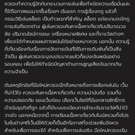
ควรจะทำความรู้จักกับกระบวนการเล่นเพื่อกำเนิดความเชื่อมั่นและ
ก็ได้โอกาสชนะมากขึ้นเรื่อยๆ เริ่มแรก การรู้เรื่องกฎ แล้วก็
กรรมวิธีเล่นสล็อต เป็นก้าวแรกที่สำคัญ สล็อต แต่ละเกมจะมีกฎ
การเล่นที่แตกต่าง ผู้เล่นควรจะค้นหาเนื้อหาเกี่ยวกับปริมาณวง
ล้อ ปริมาณไลน์การชนะ เครื่องหมายพิเศษ และก็รางวัลต่างๆ
เพื่อจะได้กำหนดแผนการพนันได้อย่างเหมาะควร นอกนั้น ความรู้
ที่เกี่ยวข้องกับเรื่องการจัดการเงินที่ใช้ในการเดิมพันก็เป็นสิ่ง
จำเป็น ผู้เล่นควรจะระบุงบประมาณแล้วก็แบ่งเงินพนันอย่าง
รอบคอบ เพื่อไม่ให้กำเนิดปัญหาด้านการสูญเสียเงินมากเกิน
ความจำเป็น
ต้นเหตุอีกข้อที่มือใหม่ควรจะนึกถึงหมายถึงการเลือกเล่นใน เว็บ
ที่น่าไว้ใจ ควรจะค้นหาเนื้อหาเกี่ยวกับ ความน่านับถือ รวมทั้ง
ความปลอดภัย ของเว็บก่อน เลือกเว็บไซต์ที่มีเอกสารสิทธิ์การ
ดำเนินธุรกิจที่ถูก แล้วก็มีระบบระเบียบการชำระเงินรางวัลที่น่าไว้
วางใจ นอกเหนือจากนี้ การเรียนเนื้อหาเกี่ยวกับโบนัสรวมทั้งโปร
โมชั่นต่างๆที่เว็บมีให้ด้วยก็เป็นอีกโอกาสที่จะช่วยเพิ่มจังหวะ
สำหรับเพื่อการชนะได้ สำหรับเพื่อการเล่นจริง มือใหม่ควรจะเริ่ม