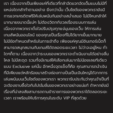
เรา เนื่องจากเป็นเพียงแค่ที่เดียวที่กล้าจัดแจกจัดเต็มแบบไม่มีที่
แหน่งใดกล้าทำตามอย่าง ยิ่งกว่านั้น เว็บไซต์ของพวกเรายังมี
การแจกเครดิตฟรีให้เล่นพนันกันอย่างสม่ำเสมอ ไม่มีไหนกล้าให้
มากมายขนาดนี้แน่ๆ ไม่ต้องวิตกกังวลเรื่องระบบการเล่น
เนื่องจากพวกเราตั้งใจปรับปรุงทุกแง่มุมของเว็บ ให้การเล่น
เกมส์พนันออนไลน์ ของคุณเป็นเรื่องที่ไม่ได้ยากเย็นมากมาย
ไม่มีข้อกำหนดสำหรับในการเข้าถึง เพียงแค่คุณมีอินเทอร์เน็ตก็
สามารถสนุกสนานกับเกมส์ได้ตลอดระยะเวลา ไม่ว่าจะอยู่ไหน ทำ
ใดๆก็ตาม เนื่องจากว่าระบบของพวกเราจะดำเนินงานได้อย่างลื่น
ไหล ไม่มีสะดุด รวมทั้งมีเกมส์ให้เลือกเล่นมากไม่น้อยเลยทีเดียว
แบบ Exclusive แค่นั้น อีกหนึ่งจุดแข็งก็คือ คุณสามารถนำเงิน
ที่มีเพียงแต่หลักร้อยมาสร้างช่องทางปั่นเป็นเงินใหญ่ได้จากการ
เล่นพนันบนเว็บไซต์ของพวกเรา พวกเรารับประกันว่าคุณจำเป็นที่
จะต้องซาบซึ้งใจกับโปรโมชั่นของพวกเราอย่างแน่แท้ ถ้าหากยังมี
เรื่องที่น่าสงสัยสามารถถามข้าราชการของพวกเราได้ตลอดระยะ
เวลา เราพร้อมให้บริการคุณในระดับ VIP ที่สุดด้วย