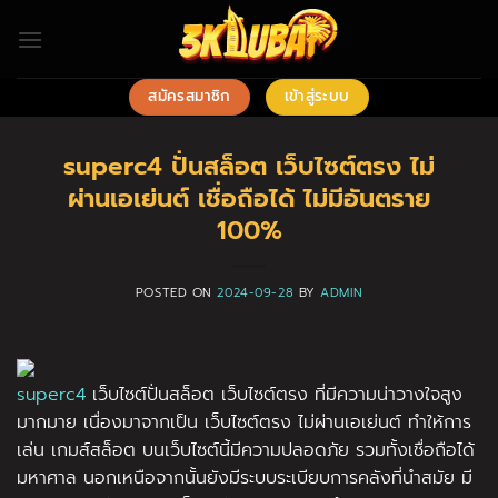
ข้าม
ไป
ยัง
เนื้อหา
สมัครสมาชิก
เข้าสู่ระบบ
superc4 ปั่นสล็อต เว็บไซต์ตรง ไม่
ผ่านเอเย่นต์ เชื่อถือได้ ไม่มีอันตราย
100%
POSTED ON
2024-09-28
BY
ADMIN
superc4
เว็บไซต์ปั่นสล็อต เว็บไซต์ตรง ที่มีความน่าวางใจสูง
มากมาย เนื่องมาจากเป็น เว็บไซต์ตรง ไม่ผ่านเอเย่นต์ ทำให้การ
เล่น เกมส์สล็อต บนเว็บไซต์นี้มีความปลอดภัย รวมทั้งเชื่อถือได้
มหาศาล นอกเหนือจากนั้นยังมีระบบระเบียบการคลังที่นำสมัย มี