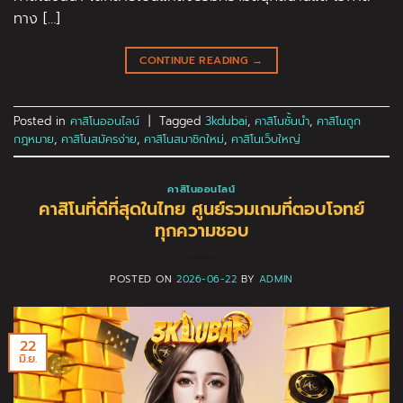
ทาง […]
CONTINUE READING
→
Posted in
คาสิโนออนไลน์
|
Tagged
3kdubai
,
คาสิโนชั้นนำ
,
คาสิโนถูก
กฎหมาย
,
คาสิโนสมัครง่าย
,
คาสิโนสมาชิกใหม่
,
คาสิโนเว็บใหญ่
คาสิโนออนไลน์
คาสิโนที่ดีที่สุดในไทย ศูนย์รวมเกมที่ตอบโจทย์
ทุกความชอบ
POSTED ON
2026-06-22
BY
ADMIN
22
มิ.ย.