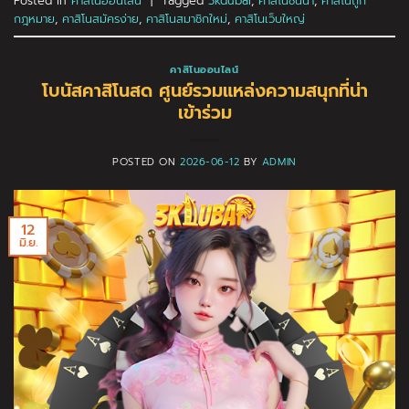
Posted in
คาสิโนออนไลน์
|
Tagged
3kdubai
,
คาสิโนชั้นนำ
,
คาสิโนถูก
กฎหมาย
,
คาสิโนสมัครง่าย
,
คาสิโนสมาชิกใหม่
,
คาสิโนเว็บใหญ่
คาสิโนออนไลน์
โบนัสคาสิโนสด ศูนย์รวมแหล่งความสนุกที่น่า
เข้าร่วม
POSTED ON
2026-06-12
BY
ADMIN
12
มิ.ย.