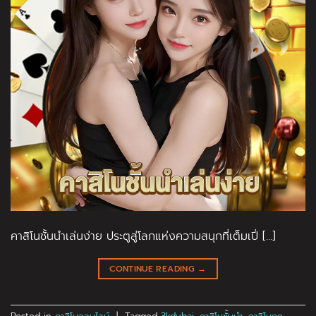
คาสิโนชั้นนำเล่นง่าย ประตูสู่โลกแห่งความสนุกที่เต็มเปี่ […]
CONTINUE READING
→