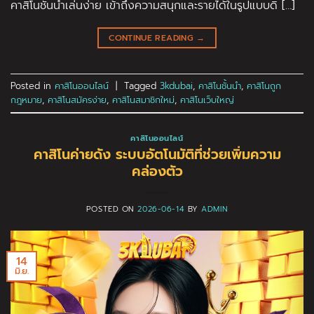
คาสิโนชั้นนำเล่นง่าย เข้าถึงความสนุกและรายได้ในรูปแบบดิ […]
CONTINUE READING
→
Posted in
คาสิโนออนไลน์
|
Tagged
3kdubai
,
คาสิโนชั้นนำ
,
คาสิโนถูก
กฎหมาย
,
คาสิโนสมัครง่าย
,
คาสิโนสมาชิกใหม่
,
คาสิโนเว็บใหญ่
คาสิโนออนไลน์
คาสิโนค่ายดัง ระบบอัตโนมัติที่ช่วยเพิ่มความ
คล่องตัว
POSTED ON
2026-06-14
BY
ADMIN
14
มิ.ย.