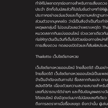
ทำให้ไม่พลาดทุกช่องทางสำหรับการเสี่ยงดวง 
ประจำ อีกทั้งโบนัสแล้วก็โปรโมชั่นต่างๆทำให้ผ
ประกาศอย่างแจ่มแจ้งและก็ถูกตามหลักฐานทางก
ส่วนตัวจากบุคคลใด ว่านี่เป็นสิ่งจำเป็นที่จะท
เหตุผลกลุ่มนี้ ไม่ฉงนใจเลยว่าเพราะเหตุใด Thai
หมวดสลากกินแบ่งออนไลน์ ช่วงเวลาเดียวกันก็เสา
ก่อให้ทุกวันเป็นวันที่เต็มไปด้วยช่องทางใหม่
การเสี่ยงดวง ทดลองเปิดใจและก็สัมผัสประสบ
Thailotto เว็บไซต์แทงหวย
เว็บไซต์แทงหวยออนไลน์ ไทยล็อตโต้ เป็นอย่า
ไทยล็อตโต้ เว็บไซต์แทงหวยออนไลน์เป็นแพลตฟอร
จำเป็นจำต้องเดินทางไป ซื้อสลากกินแบ่ง ตามร
สมัยดิจิทัล เนื่องด้วยความสบายสบายสำหรับใ
เลขที่ปรารถนาได้ง่ายๆ และก็รับข้อมูลผลราง
โต้ออนไลน์ ยังมีจุดเด่นมากไม่น้อยเลยทีเดียว 
ถึงการลดราคาเมื่อซื้อเลขชุด ยิ่งกว่านั้น ผู