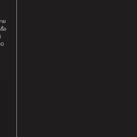
มาย
ซื้อ
้
00