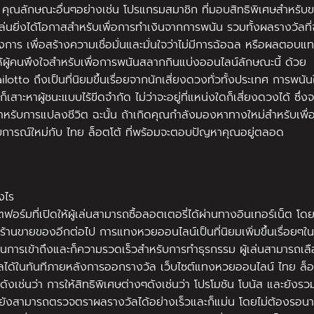
คุณลักษณะอื่นๆอย่างเช่น โปรแกรมสมาชิก ที่มอบสิทธิพิเศษสำหรับข
ู้เล่นยิ่งได้โอกาสสำหรับเพื่อการทำเงินจากการพนัน รวมทั้งผลรางวัลที่
าร เพื่อสร้างความเชื่อมั่นและมั่นใจว่าไม่มีการฉ้อฉล หรือผลตอบแ
ำให้ผู้คนพึงใจสำหรับเพื่อการพนันสลากกินแบ่งออนไลน์ลักษณะนี้ ด้วย
lotto ถึงเป็นที่นิยมขึ้นเรื่อยจากนักเสี่ยงดวงทั่วทั้งประเทศ การพนัน
ะหาผู้ชนะแบบไร้ขีดจำกัด ไม่ว่าจะอยู่ที่แหน่งใดก็เสี่ยงดวงได้ ซึ่งจ
ๆสำหรับการแปลงชีวิต ฉะนั้น ถ้าเกิดคุณกำลังมองหาทางใหม่สำหรับเพื่
การณ์ใหม่กับ ไทย ล็อตโต้ ที่พร้อมจะตอบปัญหาคุณอยู่ตลอด
งไร
์มที่เปิดให้ผู้เล่นสามารถซื้อลอตเตอรี่ได้ผ่านทางอินเทอร์เน็ต โดย
้านขายของอีกต่อไป การแทงหวยออนไลน์เป็นที่นิยมเพิ่มขึ้นเรื่อยๆใน
นการเข้าถึงและก็ความรวดเร็วสำหรับการทำธุรกรรม ผู้เล่นสามารถเล
วัลได้ในทันทีภายหลังการออกรางวัล เว็บไซต์แทงหวยออนไลน์ ไทย ล็
ดังเช่นว่า การให้สิทธิพิเศษต่างๆดังเช่นว่า โปรโมชัน โบนัส และยังรว
้เล่นยังสามารถตรวจตราผลรางวัลได้อย่างเร็วและก็แม่น โดยไม่ต้องรอน