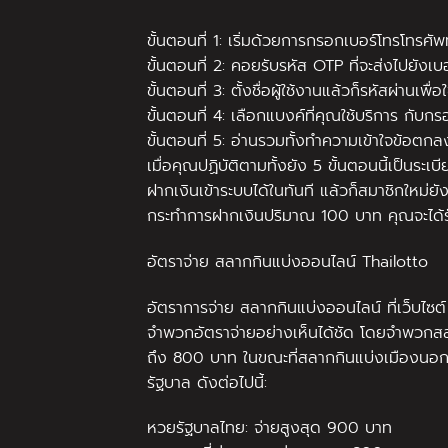
ขั้นตอนที่ 1: เริ่มด้วยการกรอกเบอร์โทรโทรศัพท
ขั้นตอนที่ 2: คอยรับรหัส OTP ที่จะส่งไปยังเ
ขั้นตอนที่ 3: ตั้งชื่อผู้ใช้งานแล้วก็รหัสผ่านเพื่อ
ขั้นตอนที่ 4: เลือกแบงค์ที่คุณใช้บริการ กับกร
ขั้นตอนที่ 5: อ่านรวมทั้งทำความเข้าใจข้อตกล
เมื่อคุณปฏิบัติตามทั้งยัง 5 ขั้นตอนนี้เป็น
ฝากเงินเข้าระบบได้ในทันที แล้วก็สมาชิกใหม่ย
กระทำการฝากเงินปริมาณ 100 บาท คุณจะได้รั
อัตราจ่าย สลากกินแบ่งออนไลน์ Thailotto
อัตราการจ่าย สลากกินแบ่งออนไลน์ ที่เว็บไ
จำพวกอัตราจ่ายอย่างเห็นได้ชัด โดยจำพวกสลากก
ถึง 800 บาท ในขณะที่สลากกินแบ่งเมืองนอกและ
รัฐบาล ดังต่อไปนี้:
หวยรัฐบาลไทย: จ่ายสูงสุด 900 บาท