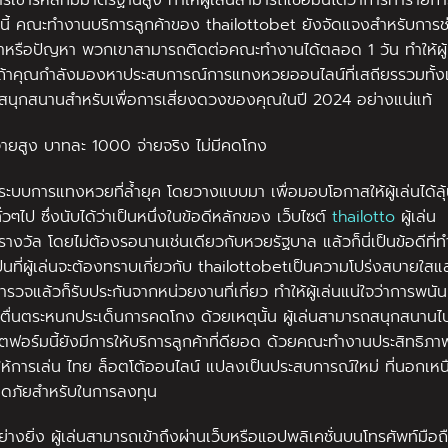
เข้ารหัสที่มีมาตรฐานสูง ทำให้ผู้เล่นสามารถเชื่อมั่นได้ว่าการทำรายก
นี้ คณะทำงานบริการลูกค้าของ thailottobet ยังจัดแจงสำหรับการช
ญหาหรือปัญหา พวกเขาสามารถติดต่อคณะทำงานได้ตลอด 1 วัน ทำให้ผู้
รนี้ ถ้าคุณกำลังมองหาประสบการณ์การแทงหวยออนไลน์ที่เสถียรรวมทั้งเ
ามสนุกสนานสำหรับเพื่อการเสี่ยงดวงของคุณในปี 2024 อย่างแน่แท้
จ่ายสูง บาทละ 1000 จ่ายจริง ไม่มีคดโกง
ั่นระบบการแทงหวยที่ล้ำยุค โดยวางแบบมา เพื่อมอบโอกาสให้ผู้เล่นได้ลุ
วๆไป ซึ่งนับได้ว่าเป็นหนึ่งในข้อดีหลักของ เว็บไซต์
thailotto
ผู้เล่น
รางวัล โดยไม่ต้องรอนานเช่นเดียวกับหวยรัฐบาล แล้วก็นี่เป็นข้อดีที่ทำ
เป็นที่ผู้เล่นจะต้องทราบเกี่ยวกับ thailottobetเป็นความโปร่งสบายใสแล
รวจแล้วก็รับประกันจากหน่วยงานที่เกี่ยว ทำให้ผู้เล่นแน่ใจว่าการพนัน
งตื่นตระหนกประเด็นการคดโกง ด้วยเหตุนั้น ผู้เล่นสามารถสนุกสนานไ
อร์มนี้ยังมีการให้บริการลูกค้าที่ดียอด ด้วยคณะทำงานประสิทธิภา
้การเล่น ไทย ล็อตโต้ออนไลน์ แปลงเป็นประสบการณ์ใหม่ ที่นอกเหน
ลอดภัยสำหรับในการลงทุน
อย่างยิ่ง ผู้เล่นสามารถเข้าถึงผ่านเว็บหรือแอปพลิเคชั่นบนโทรศัพท์มือถ