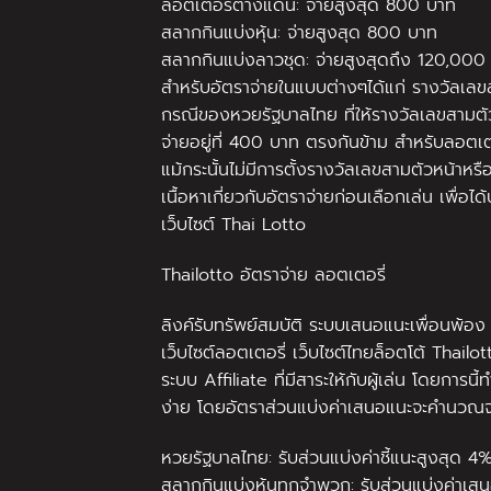
ลอตเตอรี่ต่างแดน: จ่ายสูงสุด 800 บาท
สลากกินแบ่งหุ้น: จ่ายสูงสุด 800 บาท
สลากกินแบ่งลาวชุด: จ่ายสูงสุดถึง 120,000
สำหรับอัตราจ่ายในแบบต่างๆได้แก่ รางวัลเลข
กรณีของหวยรัฐบาลไทย ที่ให้รางวัลเลขสามตัว
จ่ายอยู่ที่ 400 บาท ตรงกันข้าม สำหรับลอตเตอ
แม้กระนั้นไม่มีการตั้งรางวัลเลขสามตัวหน้าหรื
เนื้อหาเกี่ยวกับอัตราจ่ายก่อนเลือกเล่น เพ
เว็บไซต์ Thai Lotto
Thailotto อัตราจ่าย ลอตเตอรี่
ลิงค์รับทรัพย์สมบัติ ระบบเสนอแนะเพื่อนพ้อง
เว็บไซต์ลอตเตอรี่ เว็บไซต์ไทยล็อตโต้ Thailot
ระบบ Affiliate ที่มีสาระให้กับผู้เล่น โดยการ
ง่าย โดยอัตราส่วนแบ่งค่าเสนอแนะจะคำนวณจาก
หวยรัฐบาลไทย: รับส่วนแบ่งค่าชี้แนะสูงสุด 4
สลากกินแบ่งหุ้นทุกจำพวก: รับส่วนแบ่งค่าเ