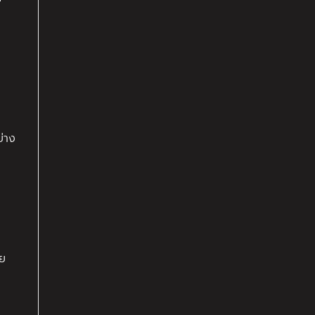
ย่าง
ดย
ี