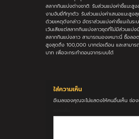
สลากกินแบ่งต่างชาติ: รับส่วนแบ่งค่าชี้แนะสู
งามจับยี่กีทุกตัว: รับส่วนแบ่งค่าเสนอแนะสูง
ด้วยเหตุดังกล่าว อัตราส่วนแบ่งค่าชี้แนะใน
เว้นเสียแต่สลากกินแบ่งลาวชุดที่ไม่มีส่วนแบ่งข
สลากกินแบ่งลาว สามารถมองเหมาะนี่ ซื้อลอตเต
สูงสุดถึง 100,000 บาทต่อเดือน และสามารถถ
บาท เพื่อจะกระทำถอนจากระบบได้
ใส่ความเห็น
อีเมลของคุณจะไม่แสดงให้คนอื่นเห็น
ช่อง
ความเห็น
*