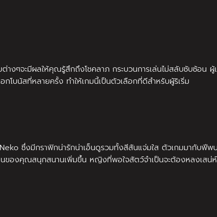
ายต่างๆจะมีผลให้คุณรู้สึกถึงโชคลาภ กระบวนการเล่นไม่สลับซับซ้อน ผู้เ
นัสที่หลายครั้ง ทำให้เกมนี้เป็นตัวเลือกที่ดีสำหรับผู้ริเริ่ม
 ซึ่งมีกราฟิกน่ารักน่าเอ็นดูรวมทั้งสีสันแจ่มใส ตัวเกมมากับฟีพบ
่นของคุณสนุกสนานเพิ่มขึ้น หญิงที่พอใจสัตว์จำเป็นจะต้องหลงเสน่ห์