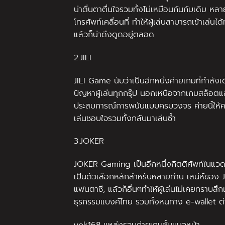
น่าตื่นตาตื่นใจรวมทั้งไม่เหมือนกันกับเดิ
โทรศัพท์เคลื่อนที่ ทำให้ผู้เล่นสามารถเข้าเล่นไ
แล้วก็น่าดึงดูดอยู่ตลอด
2.JILI
JILI Game นับว่าเป็นอีกหนึ่งค่ายเกมที่กำลั
ปัญหาผู้เล่นทุกกรุ๊ป นอกเหนือจากเกมสล็อตแล้ว
ประสบการณ์การพนันแบบครบวงจร ค่ายนี้ให้คว
เล่นชอบใจรวมทั้งกลับมาเล่นซ้ำ
3.JOKER
JOKER Gaming เป็นอีกหนึ่งกิตติศัพท์ใน
เป็นตัวเลือกหลักสำหรับหลายท่าน เสน่ห์ของ
แฟนตาซี, แล้วก็อื่นๆทำให้ผู้เล่นไม่เคยทราบสึก
ธุรกรรมแบงค์ไทย รวมทั้งหนทาง e-wallet ต