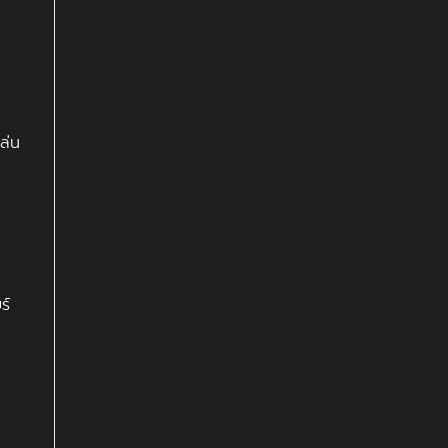
ล่น
ร์