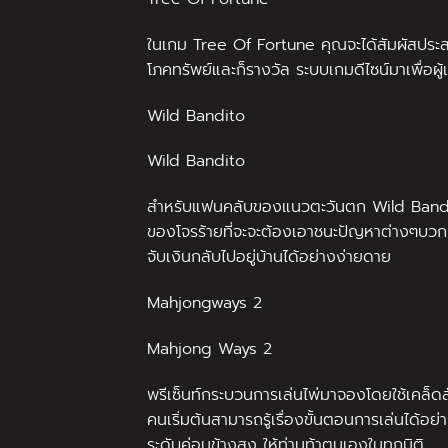
ในเกม Tree Of Fortune คุณจะได้สัมผัสประสบกา
โภคทรัพย์และก็รางวัล ระบบเกมดีไซน์มาเพื่อผู้เล
Wild Bandito
Wild Bandito
สำหรับแฟนคลับของแนวตะวันตก Wild Bandito
ของโจรร้ายที่จะจะต้องเอาชนะปัญหาต่างๆบวกกับ
จับเงินกลับไปอยู่บ้านได้อย่างง่ายดาย
Mahjongways 2
Mahjong Ways 2
พรีเซ็นท์กระบวนการเล่นไพ่มาจองโดยใช้เคล็ด
คนเริ่มต้นสามารถรู้เรื่องขั้นตอนการเล่นได้อย่
ระดับค่อนข้างสูง ให้ท่านท้าตนเองในทุกมิติ