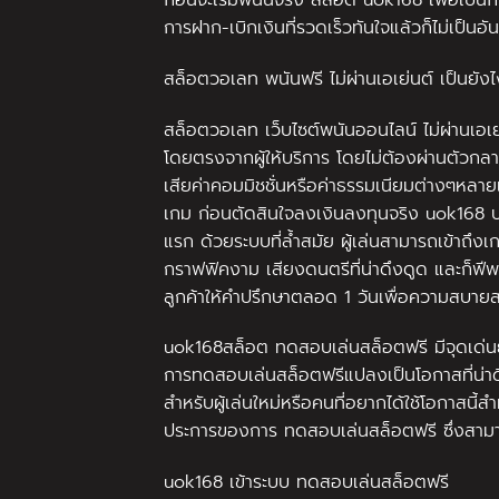
ก่อนจะเริ่มพนันจริง สล็อต uok168 เพื่อเป็น
การฝาก-เบิกเงินที่รวดเร็วทันใจแล้วก็ไม่เป็
สล็อตวอเลท พนันฟรี ไม่ผ่านเอเย่นต์ เป็นยังไ
สล็อตวอเลท เว็บไซต์พนันออนไลน์ ไม่ผ่านเอเย่
โดยตรงจากผู้ให้บริการ โดยไม่ต้องผ่านตัวกลาง
เสียค่าคอมมิชชั่นหรือค่าธรรมเนียมต่างๆหลายเว
เกม ก่อนตัดสินใจลงเงินลงทุนจริง uok168 ปา
แรก ด้วยระบบที่ล้ำสมัย ผู้เล่นสามารถเข้าถ
กราฟฟิคงาม เสียงดนตรีที่น่าดึงดูด และก็ฟีพ
ลูกค้าให้คำปรึกษาตลอด 1 วันเพื่อความสบายส
uok168สล็อต ทดสอบเล่นสล็อตฟรี มีจุดเด่นย
การทดสอบเล่นสล็อตฟรีแปลงเป็นโอกาสที่น่าดึงด
สำหรับผู้เล่นใหม่หรือคนที่อยากได้ใช้โอกาสนี
ประการของการ ทดสอบเล่นสล็อตฟรี ซึ่งสามารถเก
uok168 เข้าระบบ ทดสอบเล่นสล็อตฟรี