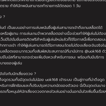
การฝึกหัดแล้วก็ศึกษาเล่าเรียนกฎข้อตกลงของเกม และก็ยังมีระบบระเ
นอันตราย ทำให้นักพนันสามารถทำรายการได้ตลอด 1 วัน
ง ?
นต์ เป็นแบบอย่างการเล่นพนันซึ่งผู้เล่นสามารถเข้าถึงเกมสล็อตได้
หรือผู้แทน การเล่นเกมจำพวกสล็อตอย่างนี้จะช่วยทำให้ผู้เล่นไม่ต้อง
็บมีโปรโมชั่นเครดิตฟรีสำหรับผู้เล่นใหม่แล้วก็ใช้โอกาสนี้เพื่อทดสอบเ
กทางเข้า ทำให้ผู้เล่นสามารถได้โอกาสชนะโดยไม่ต้องเสี่ยงเงินจริงใ
ึงเกมสล็อตเยอะมากรวมทั้งสัมผัสประสบการณ์ที่นานัปการ @uok168 ด้
บร์โบนัสที่สามารถจะช่วยเพิ่มจังหวะสำหรับการชนะ พร้อมกับมีบริการ
บายของผู้เล่น
ังไงกับนักเสี่ยงดวง ?
ูดรวมทั้งมีจุดเด่นไม่น้อย uok168 เข้าระบบ เป็นลู่ทางที่น่าดึงดูด
้สำหรับการฝึกซ้อมและก็ปรับปรุงความถนัดของตัวเอง นี่เป็นจุดเด่นบาง
ื้อหนุนให้นักเสี่ยงดวงตกลงใจเล่นอย่างมั่นอกมั่นใจเพิ่มขึ้นเรื่อย