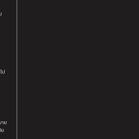
ย
าไป
สบาย
ัย