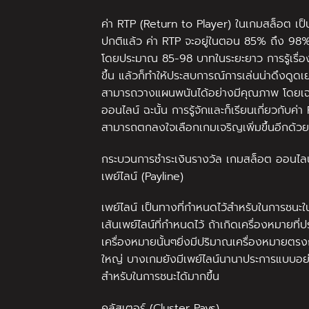
ค่า RTP (Return to Player) ในเกมสล็อต เป็นเป
ปกติแล้ว ค่า RTP จะอยู่ในตอน 85% ถึง 98% 
โดยประมาณ 85-98 บาทในระยะยาว การรู้เรื่อง
ขึ้น แล้วก็ทำให้ประสบการณ์การเล่นน่าดึงดูดเยอ
สามารถวางแผนพนันได้อย่างมีคุณภาพ โดยเฉพ
ออนไลน์ ฉะนั้น การรู้จักและก็เรียนเกี่ยวกับค่า
สามารถตกลงใจเลือกเกมเจริญเพิ่มขึ้นอีกด้วย
กระบวนการชำระเงินรางวัล เกมสล็อต ออนไลน
เพย์ไลน์ (Payline)
เพย์ไลน์ เป็นทางที่กำหนดไว้สำหรับในการชนะใ
เส้นเพย์ไลน์ที่กำหนดไว้ ถ้าเกิดเครื่องหมายท
เครื่องหมายนั้นๆยิ่งมีปริมาณเครื่องหมายตรง
ใหญ่ บางเกมยังมีเพย์ไลน์นานาประการแบบอย่
สำหรับในการชนะได้มากขึ้น
คลัสเตอร์ (Cluster Pays)