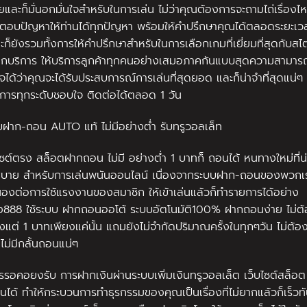
ายและก็มั่นอกมั่นใจสำหรับในการเล่น ไม่ว่าคุณต้องการจะถามไถ่เรื่องไ
ะตอบปัญหาให้ท่านได้ทุกปัญหา พร้อมให้คำปรึกษาคุณได้ตลอดระยะเว
ละก็ยังรวมทั้งการให้คำปรึกษาสำหรับในการเลือกเกมที่เยี่ยมที่สุดกับสไ
อกบริการ ให้บริการลูกค้าทุกคนอย่างเสมอภาคกันแบบสุดความสามาร
ใจได้ว่าคุณจะได้รับประสบการณ์การเล่นที่สุดยอด และก็น่าจำที่สุดแน่ๆ
ิการทุกระดับชอบใจ ติดต่อได้ตลอด 1 วัน
ฝาก-ถอน AUTO แท้ ไม่มีอย่างต่ำ รับทรูวอลเล็ท
ซต์ตรง สล็อตฝากถอน ไม่มี อย่างต่ำ 1 บาทก็ ถอนได้ หนทางใหม่ที่น่
ยสบาย สำหรับการเล่นพนันออนไลน์ เนื่องจากระบบฝาก-ถอนของพวกเ
นองต่อการใช้แรงงานของสมาชิก ให้เข้าเล่นแล้วก็ทำรายการได้อย่าง
ต์วิง888 ใช้ระบบ ฝากถอนออโต้ ระบบอัตโนมัติ100% ฝากถอนง่าย ไม่ต
ียงแต่ 1 บาทเพียงแค่นั้น แถมยังไม่จำกัดปริมาณครั้งในทุกๆวัน ไม่ต้อ
 ไม่มีกลั้นถอนแน่ๆ
รอคอยงรับ การฝากเงินผ่านระบบเพิ่มเงินทรูวอลเล็ต เว็บไซต์สล็อต
ด้ ทำให้กระบวนการทำธุรกรรมของคุณเป็นเรื่องที่ไม่ยากแล้วก็เร็วท