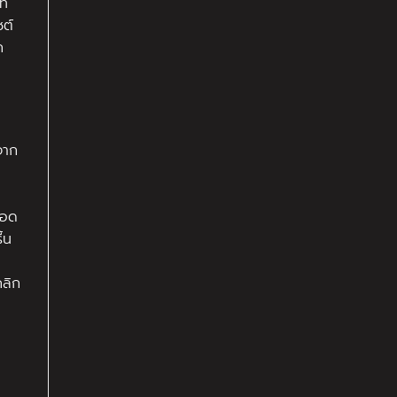
ที
ซต์
ค
จาก
ง
ยอด
้น
คลิก