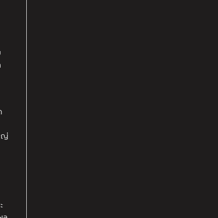
ย
ถ
ด
หญ่
ะ
ุผล