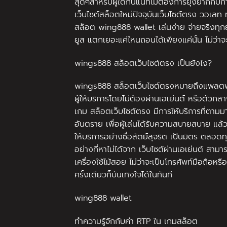
สุดๆสำหรับผู้ใดกันแน่ที่ไม่ต้องการยุ่งยากกั
เว็บไซต์สล็อตใหม่ปัจจุบันเว็บไซต์ตรง วอเลท
สล็อต wing888 wallet เล่นง่าย จ่ายจริงทุก
ยูส แตกเยอะแค่ไหนถอนได้เพียงแค่นั้น ไม่ว่
wings888 สล็อตเว็บไซต์ตรง เป็นยังไง?
wings888 สล็อตเว็บไซต์ตรงหมายถึงแพลตฟอร
ผู้ให้บริการโดยไม่ต้องผ่านเอเย่นต์ หรือตัวกล
เกม สล็อตเว็บไซต์ตรง มีการให้บริการที่ตามมา
อันตราย เพื่อผู้เล่นได้รับความสบายสบาย แล้
ให้บริการอย่างซื่อสัตย์สุจริต เป็นมิตร ตลอด
อย่างที่หาไม่ได้จาก เว็บไซต์ผ่านเอเย่นต์ สาม
เครื่องใช้ไม้สอย ไม่ว่าจะเป็นโทรศัพท์มือถือหร
ครั้งเดียวก็บันเทิงใจได้ในทันที
wing888 wallet
ทำความรู้จักกับค่า RTP ใน เกมสล็อต