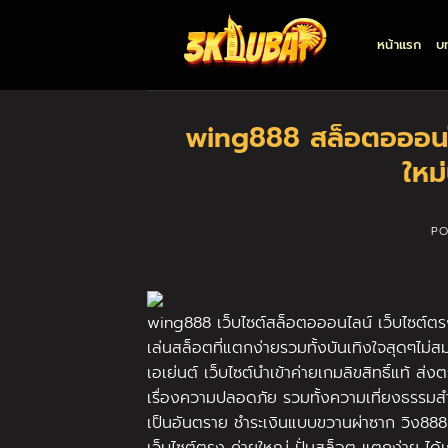
ข้าม
ไป
หน้าแรก
บ
ยัง
เนื้อหา
wing888 สล็อตอออนไล
ใหม่
PO
wing888 เว็บไซต์สล็อตอออนไลน์ เว็บไซต์
เล่นสล็อตที่แตกง่ายรวมทั้งบันเทิงใจสุดๆไม่ส
เอเย่นต์ เว็บไซต์นำเข้าค่ายเกมลิขสิทธิ์แท้ ส
เรื่องความปลอดภัย รวมทั้งความเที่ยงธรรมสำหร
เป็นอันตราย ชำระเงินแบบขวานผ่าซาก วิง888 เ