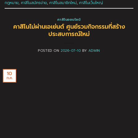
กฎหมาย
,
คาสิโนสมัครง่าย
,
คาสิโนสมาชิกใหม่
,
คาสิโนเว็บใหญ่
คาสิโนออนไลน์
คาสิโนไม่ผ่านเอเย่นต์ ศูนย์รวมกิจกรรมที่สร้าง
ประสบการณ์ใหม่
POSTED ON
2026-07-10
BY
ADMIN
10
ก.ค.