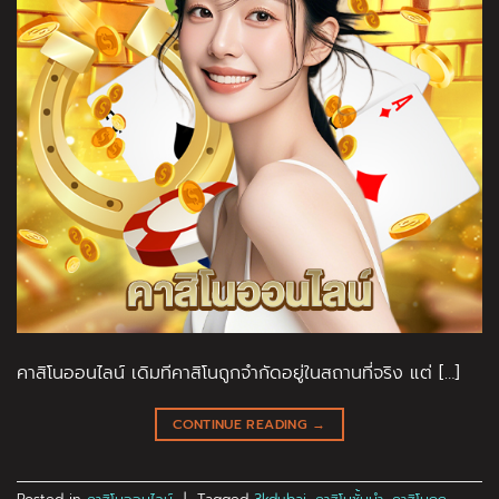
คาสิโนออนไลน์ เดิมทีคาสิโนถูกจำกัดอยู่ในสถานที่จริง แต่ […]
CONTINUE READING
→