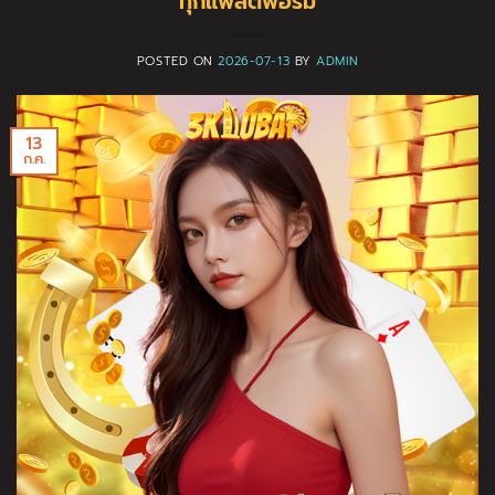
ทุกแพลตฟอร์ม
POSTED ON
2026-07-13
BY
ADMIN
13
ก.ค.