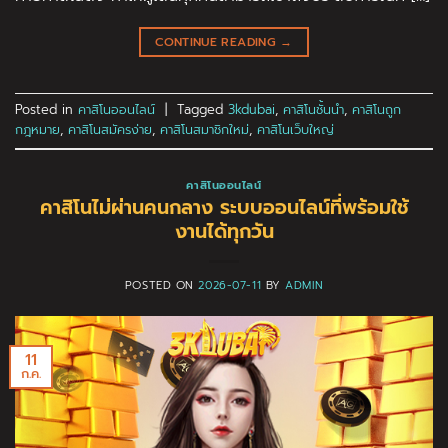
CONTINUE READING
→
Posted in
คาสิโนออนไลน์
|
Tagged
3kdubai
,
คาสิโนชั้นนำ
,
คาสิโนถูก
กฎหมาย
,
คาสิโนสมัครง่าย
,
คาสิโนสมาชิกใหม่
,
คาสิโนเว็บใหญ่
คาสิโนออนไลน์
คาสิโนไม่ผ่านคนกลาง ระบบออนไลน์ที่พร้อมใช้
งานได้ทุกวัน
POSTED ON
2026-07-11
BY
ADMIN
11
ก.ค.