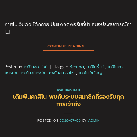
คาสิโนเว็บดัง ได้กลายเป็นแพลตฟอร์มที่นำเสนอประสบการณ์กา
[…]
CONTINUE READING
→
Posted in
คาสิโนออนไลน์
|
Tagged
3kdubai
,
คาสิโนชั้นนำ
,
คาสิโนถูก
กฎหมาย
,
คาสิโนสมัครง่าย
,
คาสิโนสมาชิกใหม่
,
คาสิโนเว็บใหญ่
คาสิโนออนไลน์
เดิมพันคาสิโน พบกับระบบสมาชิกที่รองรับทุก
การเข้าถึง
POSTED ON
2026-07-06
BY
ADMIN