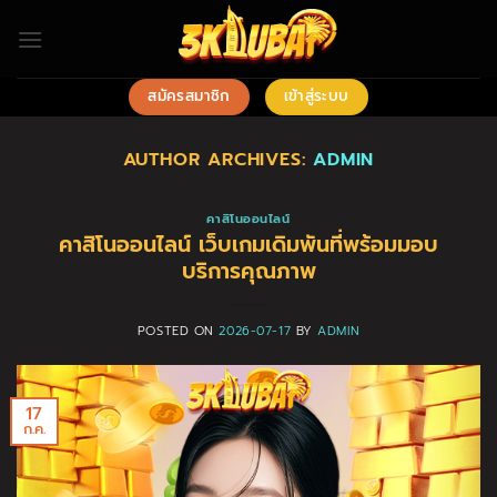
ข้าม
ไป
ยัง
เนื้อหา
สมัครสมาชิก
เข้าสู่ระบบ
AUTHOR ARCHIVES:
ADMIN
คาสิโนออนไลน์
คาสิโนออนไลน์ เว็บเกมเดิมพันที่พร้อมมอบ
บริการคุณภาพ
POSTED ON
2026-07-17
BY
ADMIN
17
ก.ค.