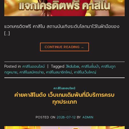
แจกเครดิตฟรี คาสิโน สถานบันเทิงระดับโลกมาไว้ในฝ่ามือของ
[…]
CONTINUE READING
→
Posted in
คาสิโนออนไลน์
|
Tagged
3kdubai
,
คาสิโนชั้นนำ
,
คาสิโนถูก
กฎหมาย
,
คาสิโนสมัครง่าย
,
คาสิโนสมาชิกใหม่
,
คาสิโนเว็บใหญ่
คาสิโนออนไลน์
ค่ายคาสิโนดัง เว็บเกมเดิมพันที่มีบริการครบ
ทุกประเภท
POSTED ON
2026-07-12
BY
ADMIN