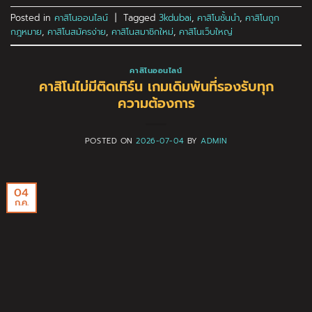
Posted in
คาสิโนออนไลน์
|
Tagged
3kdubai
,
คาสิโนชั้นนำ
,
คาสิโนถูก
กฎหมาย
,
คาสิโนสมัครง่าย
,
คาสิโนสมาชิกใหม่
,
คาสิโนเว็บใหญ่
คาสิโนออนไลน์
คาสิโนไม่มีติดเทิร์น เกมเดิมพันที่รองรับทุก
ความต้องการ
POSTED ON
2026-07-04
BY
ADMIN
04
ก.ค.