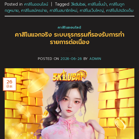
Posted in
คาสิโนออนไลน์
|
Tagged
3kdubai
,
คาสิโนชั้นนำ
,
คาสิโนถูก
กฎหมาย
,
คาสิโนสมัครง่าย
,
คาสิโนสมาชิกใหม่
,
คาสิโนเว็บใหญ่
,
คาสิโนโปรจัดเต็ม
คาสิโนออนไลน์
คาสิโนแจกจริง ระบบธุรกรรมที่รองรับการทำ
รายการต่อเนื่อง
POSTED ON
2026-06-26
BY
ADMIN
26
มิ.ย.