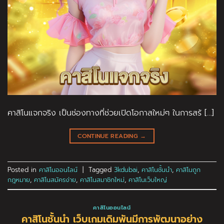
คาสิโนแจกจริง เป็นช่องทางที่ช่วยเปิดโอกาสใหม่ๆ ในการสร้ […]
CONTINUE READING
→
Posted in
คาสิโนออนไลน์
|
Tagged
3kdubai
,
คาสิโนชั้นนำ
,
คาสิโนถูก
กฎหมาย
,
คาสิโนสมัครง่าย
,
คาสิโนสมาชิกใหม่
,
คาสิโนเว็บใหญ่
คาสิโนออนไลน์
คาสิโนชั้นนำ เว็บเกมเดิมพันมีการพัฒนาอย่าง