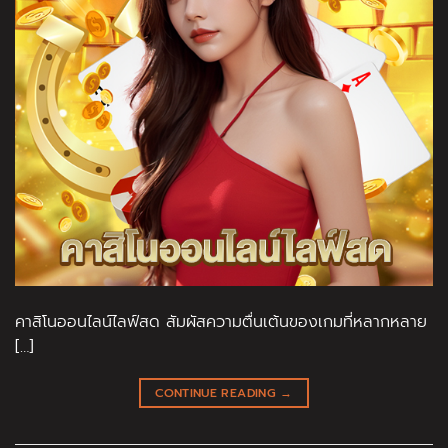
คาสิโนออนไลน์ไลฟ์สด สัมผัสความตื่นเต้นของเกมที่หลากหลาย
[…]
CONTINUE READING
→