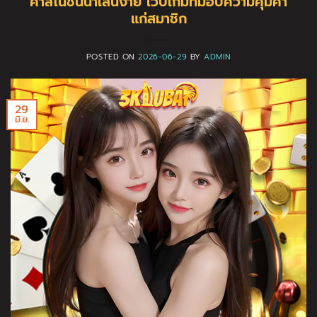
คาสิโนชั้นนำเล่นง่าย เว็บเกมที่มอบความคุ้มค่า
แก่สมาชิก
POSTED ON
2026-06-29
BY
ADMIN
29
มิ.ย.