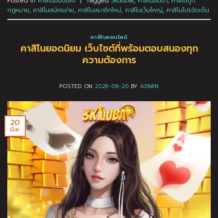
Posted in
คาสิโนออนไลน์
|
Tagged
3kdubai
,
คาสิโนชั้นนำ
,
คาสิโนถูก
กฎหมาย
,
คาสิโนสมัครง่าย
,
คาสิโนสมาชิกใหม่
,
คาสิโนเว็บใหญ่
,
คาสิโนโปรจัดเต็ม
คาสิโนออนไลน์
คาสิโนยอดนิยม เว็บไซต์ที่พร้อมตอบสนองทุก
ความต้องการ
POSTED ON
2026-06-20
BY
ADMIN
20
มิ.ย.