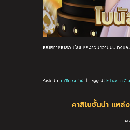
โบนัสคาสิโนสด เป็นแหล่งรวมความบันเทิงแล
Posted in
คาสิโนออนไลน์
|
Tagged
3kdubai
,
คาสิโน
คาสิโนชั้นนำ แหล่ง
PO