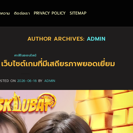
ทความ
ติดต่อเรา
PRIVACY POLICY
SITEMAP
AUTHOR ARCHIVES:
ADMIN
คาสิโนออนไลน์
ย เว็บไซต์เกมที่มีเสถียรภาพยอดเยี่ยม
OSTED ON
2026-06-16
BY
ADMIN