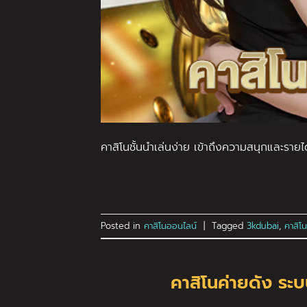
คาสิโนชั้นนำเล่นง่าย เข้าถึงความสนุกและรายไ
Posted in
คาสิโนออนไลน์
|
Tagged
3kdubai
,
คาสิโน
คาสิโนค่ายดัง ระบ