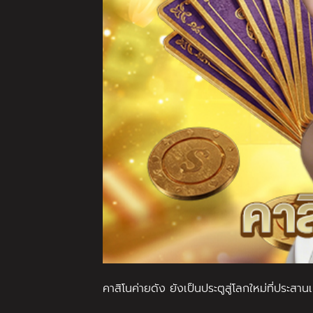
คาสิโนค่ายดัง ยังเป็นประตูสู่โลกใหม่ที่ประสาน