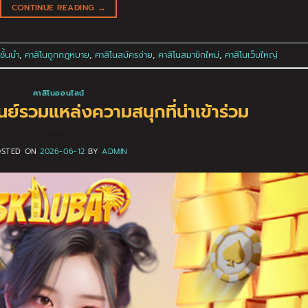
CONTINUE READING
→
ชั้นนำ
,
คาสิโนถูกกฎหมาย
,
คาสิโนสมัครง่าย
,
คาสิโนสมาชิกใหม่
,
คาสิโนเว็บใหญ่
คาสิโนออนไลน์
นย์รวมแหล่งความสนุกที่น่าเข้าร่วม
OSTED ON
2026-06-12
BY
ADMIN