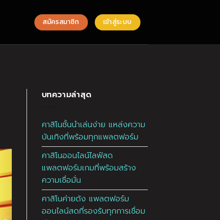
สมัครสมาชิก
เข้าสู่ระบบ
บทความล่าสุด
คาสิโนชั้นนำเล่นง่าย แหล่งความ
บันเทิงที่พร้อมทุกแพลตฟอร์ม
คาสิโนออนไลน์ไลฟ์สด
แพลตฟอร์มเกมที่พร้อมสร้าง
ความเชื่อมั่น
คาสิโนค่ายดัง แพลตฟอร์ม
ออนไลน์สดที่รองรับทุกการเชื่อม